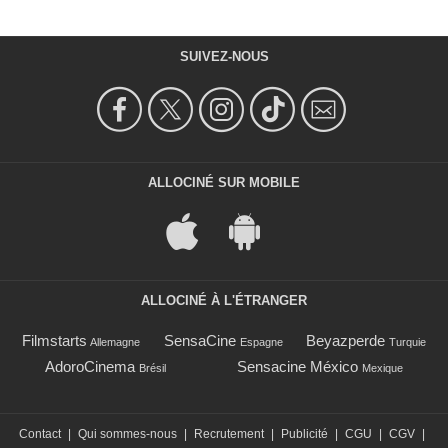
SUIVEZ-NOUS
ALLOCINÉ SUR MOBILE
ALLOCINÉ À L'ÉTRANGER
Filmstarts
SensaCine
Beyazperde
Allemagne
Espagne
Turquie
AdoroCinema
Sensacine México
Brésil
Mexique
Contact
|
Qui sommes-nous
|
Recrutement
|
Publicité
|
CGU
|
CGV
|