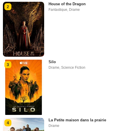
House of the Dragon
2
Fantastique
,
Drame
Silo
3
Drame
,
Science Fiction
La Petite maison dans la prairie
4
Drame