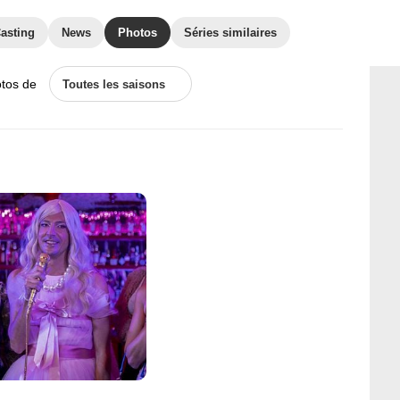
asting
News
Photos
Séries similaires
otos de
Toutes les saisons