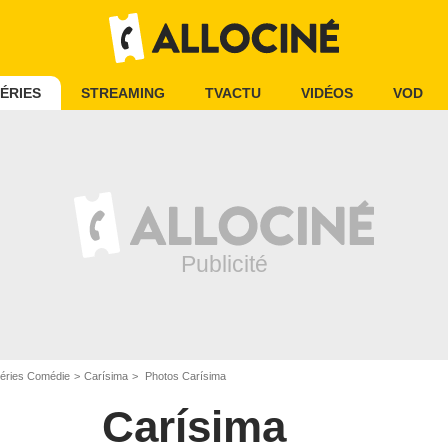
ÉRIES
STREAMING
TVACTU
VIDÉOS
VOD
éries Comédie
Carísima
Photos Carísima
Carísima