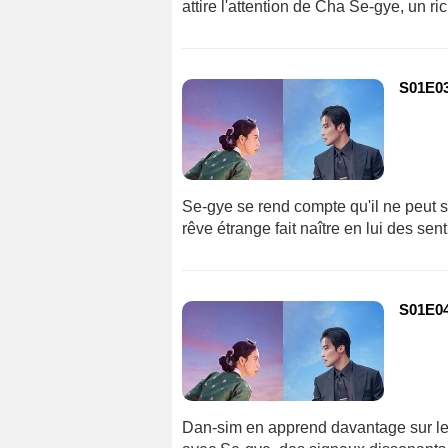
attire l'attention de Cha Se-gye, un ric
S01E03 
Se-gye se rend compte qu'il ne peut s
rêve étrange fait naître en lui des sen
S01E04
Dan-sim en apprend davantage sur le 