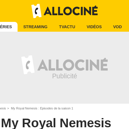
ÉRIES
STREAMING
TVACTU
VIDÉOS
VOD
esis
My Royal Nemesis : Episodes de la saison 1
My Royal Nemesis