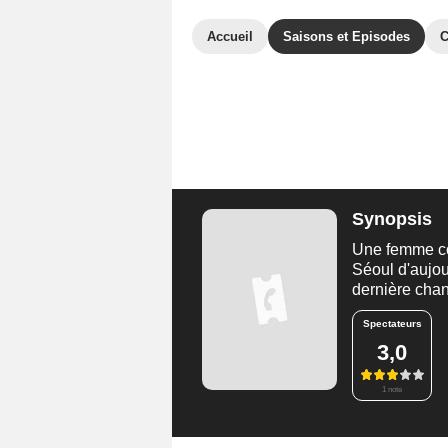
Accueil
Saisons et Episodes
C
Synopsis
Une femme co
Séoul d'aujou
dernière cha
Spectateurs
3,0
1 note