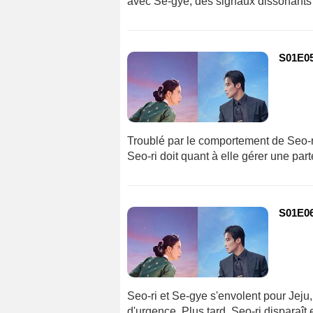
avec Se-gye, des signaux dissonants l
S01E05
Troublé par le comportement de Seo-r
Seo-ri doit quant à elle gérer une par
S01E06
Seo-ri et Se-gye s'envolent pour Jeju
d'urgence. Plus tard, Seo-ri disparaît 