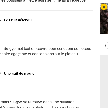
es poussent à mettre leurs sentiments à l'épreuve.
8
 - Le Fruit défendu
i, Se-gye met tout en œuvre pour conquérir son cœur.
tenaire agaçante et des tensions sur le plateau.
 - Une nuit de magie
, mais Se-gye se retrouve dans une situation
et Se-gye, fou d'inquiétude, part à sa recherche.