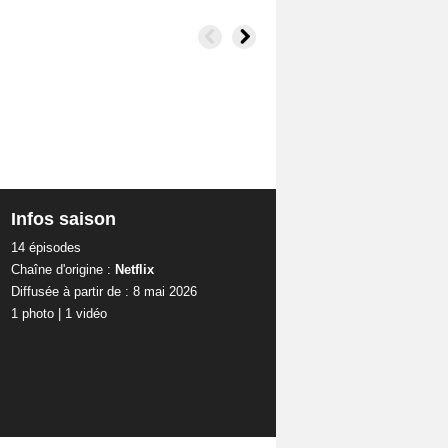
Infos saison
14 épisodes
Chaîne d'origine :
Netflix
Diffusée à partir de : 8 mai 2026
1 photo
|
1 vidéo