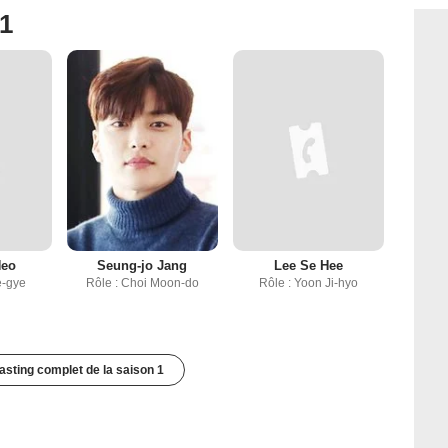
 1
Heo
Seung-jo Jang
Lee Se Hee
e-gye
Rôle : Choi Moon-do
Rôle : Yoon Ji-hyo
casting complet de la saison 1