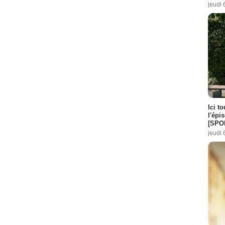
jeudi 
Ici t
l'épi
[SPO
jeudi 