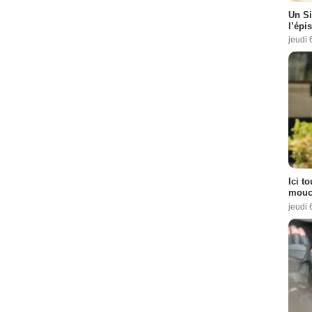
Un Si
l’épi
jeudi 
Ici t
mouch
jeudi 