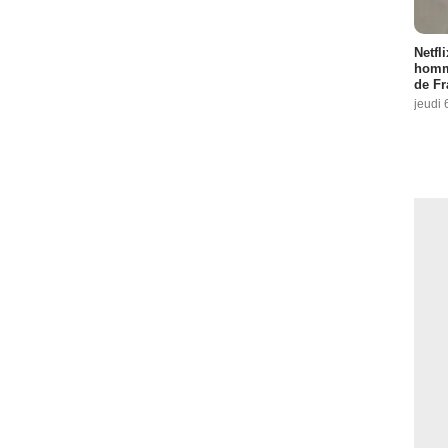
Netfl
homma
de Fr
jeudi 