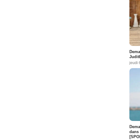
Demai
Judit
jeudi 
Demai
dans 
[SPO