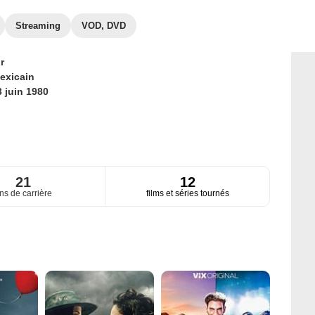
Streaming
VOD, DVD
r
exicain
3 juin 1980
21
12
ns de carrière
films et séries tournés