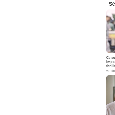
Sé
Ce so
Impos
thrill
vendr