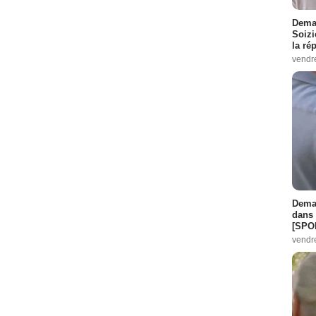
Demai
Soizi
la ré
vendr
Demai
dans 
[SPO
vendr