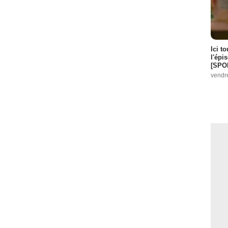
Ici t
l'épi
[SPO
vendr