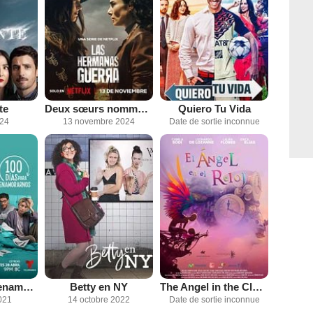
te
Deux sœurs nommées Guerra
Quiero Tu Vida
024
13 novembre 2024
Date de sortie inconnue
100 días para enamorarnos
Betty en NY
The Angel in the Clock
2021
14 octobre 2022
Date de sortie inconnue