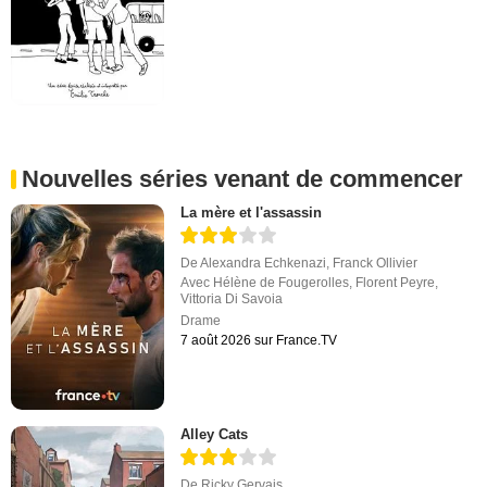
Nouvelles séries venant de commencer
La mère et l'assassin
De
Alexandra Echkenazi
,
Franck Ollivier
Avec
Hélène de Fougerolles
,
Florent Peyre
,
Vittoria Di Savoia
Drame
7 août 2026 sur France.TV
Alley Cats
De
Ricky Gervais