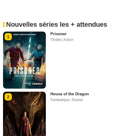
Nouvelles séries les + attendues
Prisoner
1
Thriller
,
Action
House of the Dragon
2
Fantastique
,
Drame