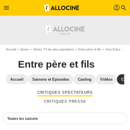
profil
menu
search
Accueil
Séries
Séries TV les plus populaires
Entre père et fils
Avis Entre père et fils
Entre père et fils
Accueil
Saisons et Episodes
Casting
Vidéos
Crit
CRITIQUES SPECTATEURS
CRITIQUES PRESSE
Toutes les saisons