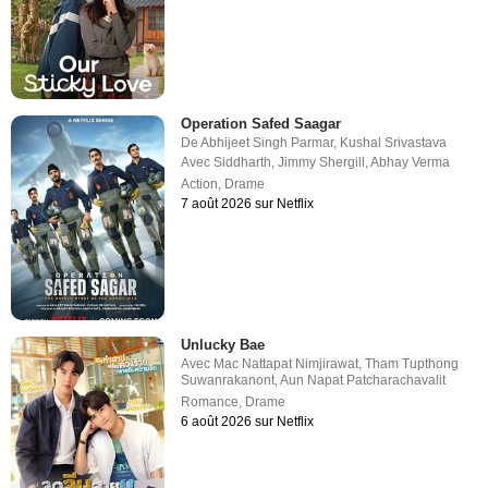
Operation Safed Saagar
De
Abhijeet Singh Parmar
,
Kushal Srivastava
Avec
Siddharth
,
Jimmy Shergill
,
Abhay Verma
Action
,
Drame
7 août 2026 sur Netflix
Unlucky Bae
Avec
Mac Nattapat Nimjirawat
,
Tham Tupthong
Suwanrakanont
,
Aun Napat Patcharachavalit
Romance
,
Drame
6 août 2026 sur Netflix