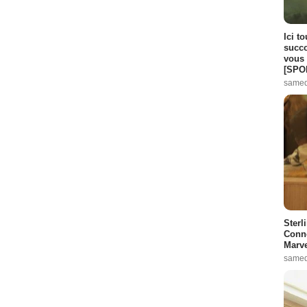
Ici t
succo
vous 
[SPO
samed
Sterl
Conno
Marve
samed