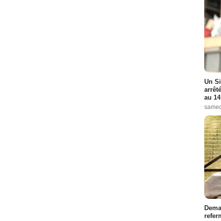
Un Si
arrêt
au 14
samed
Demai
refer