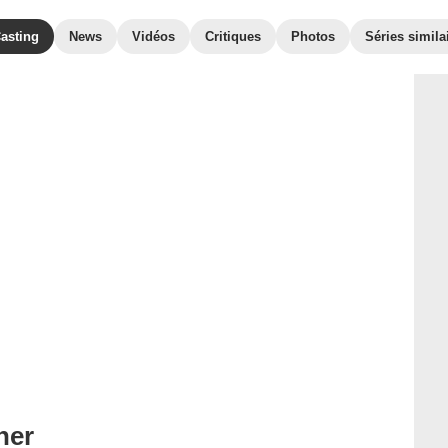
asting
News
Vidéos
Critiques
Photos
Séries simila
ner