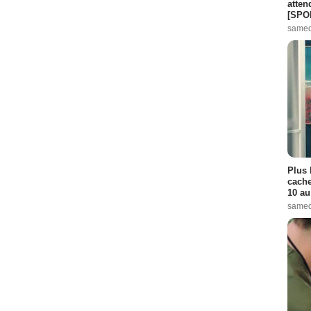
atten
[SPO
samed
Plus 
cache
10 au
samed