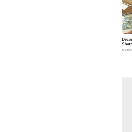
Décon
Shard
samed