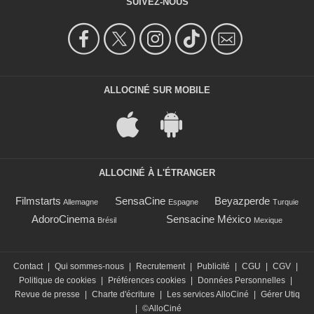
SUIVEZ-NOUS
ALLOCINÉ SUR MOBILE
ALLOCINÉ À L'ÉTRANGER
Filmstarts
SensaCine
Beyazperde
Allemagne
Espagne
Turquie
AdoroCinema
Sensacine México
Brésil
Mexique
Contact
|
Qui sommes-nous
|
Recrutement
|
Publicité
|
CGU
|
CGV
|
Politique de cookies
|
Préférences cookies
|
Données Personnelles
|
Revue de presse
|
Charte d'écriture
|
Les services AlloCiné
|
Gérer Utiq
|
©AlloCiné