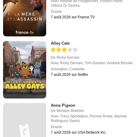
Avec
Hélène de Fougerolles
,
Florent Peyre
,
Vittoria Di Savoia
Drame
7 août 2026 sur France.TV
Alley Cats
De
Ricky Gervais
Avec
Ricky Gervais
,
Tom Basden
,
Andrew Brooke
Animation
,
Comédie
7 août 2026 sur Netflix
Anna Pigeon
De
Morwyn Brebner
Avec
Tracy Spiridakos
,
Ronnie Rowe
,
Manuel
Rodriguez-Saenz
Drame
7 août 2026 sur USA Network Inc.