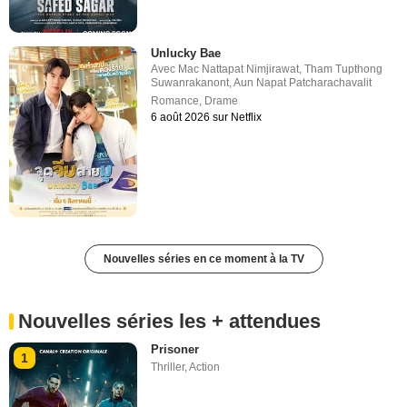
Unlucky Bae
Avec
Mac Nattapat Nimjirawat
,
Tham Tupthong
Suwanrakanont
,
Aun Napat Patcharachavalit
Romance
,
Drame
6 août 2026 sur Netflix
Nouvelles séries en ce moment à la TV
Nouvelles séries les + attendues
Prisoner
1
Thriller
,
Action