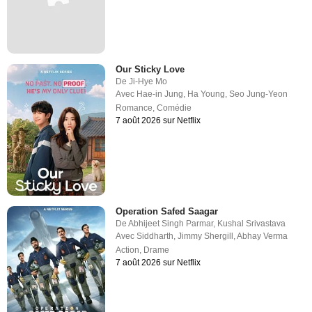
Our Sticky Love
De
Ji-Hye Mo
Avec
Hae-in Jung
,
Ha Young
,
Seo Jung-Yeon
Romance
,
Comédie
7 août 2026 sur Netflix
Operation Safed Saagar
De
Abhijeet Singh Parmar
,
Kushal Srivastava
Avec
Siddharth
,
Jimmy Shergill
,
Abhay Verma
Action
,
Drame
7 août 2026 sur Netflix