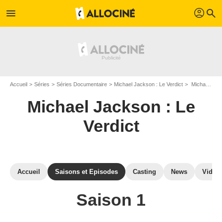
profil
menu
search
Accueil
Séries
Séries Documentaire
Michael Jackson : Le Verdict
Michael Jackson : Le Verdict : Episodes de la saison 1
Michael Jackson : Le
Verdict
Accueil
Saisons et Episodes
Casting
News
Vidéo
Saison 1