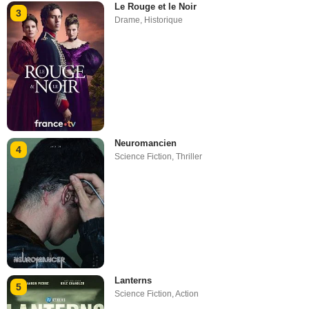
Le Rouge et le Noir
3
Drame
,
Historique
Neuromancien
4
Science Fiction
,
Thriller
Lanterns
5
Science Fiction
,
Action