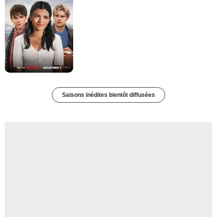
Saisons inédites bientôt diffusées