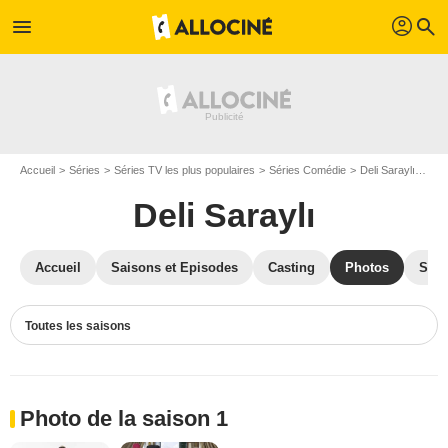
profil
menu
search
Accueil
Séries
Séries TV les plus populaires
Séries Comédie
Deli Saraylı
Pho
Deli Saraylı
Accueil
Saisons et Episodes
Casting
Photos
Séri
Toutes les saisons
Photo de la saison 1