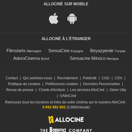
ALLOCINÉ SUR MOBILE
ALLOCINÉ À L'ÉTRANGER
Filmstarts
SensaCine
Beyazperde
Allemagne
Espagne
Turquie
AdoroCinema
Sensacine México
Brésil
Mexique
Contact
|
Qui sommes-nous
|
Recrutement
|
Publicité
|
CGU
|
CGV
|
Politique de cookies
|
Préférences cookies
|
Données Personnelles
|
Revue de presse
|
Charte d'écriture
|
Les services AlloCiné
|
Gérer Utiq
|
©AlloCiné
Retrouvez tous les horaires et infos de votre cinéma sur le numéro AlloCiné :
0 892 892 892
(0,90€/minute)