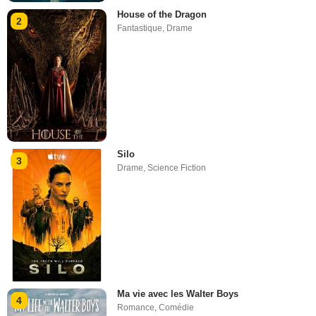
House of the Dragon
2
Fantastique
,
Drame
Silo
3
Drame
,
Science Fiction
Ma vie avec les Walter Boys
4
Romance
,
Comédie