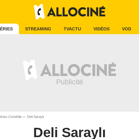
ÉRIES
STREAMING
TVACTU
VIDÉOS
VOD
éries Comédie
Deli Saraylı
Deli Saraylı