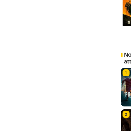
No
at
1
2