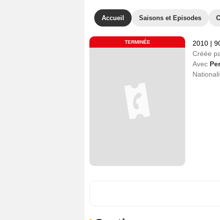
Accueil
Saisons et Episodes
C
TERMINÉE
2010
|
9
Créée p
Avec
Pe
Nationali