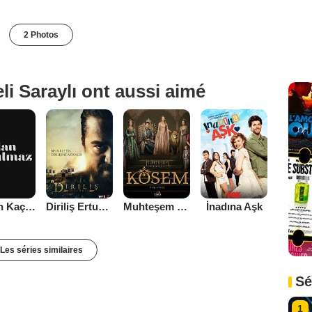
2 Photos
li Saraylı ont aussi aimé
Aşktan Kaçılmaz
Diriliş Ertuğrul
Muhteşem Yüzyıl Kösem
İnadına Aşk
Les séries similaires
Sé
1