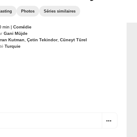
asting
Photos
Séries similaires
0 min
|
Comédie
ar
Gani Müjde
rran Kutman
,
Çetin Tekindor
,
Cüneyt Türel
té
Turquie