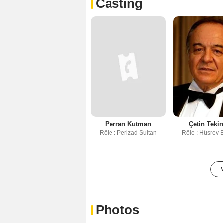
Casting
Perran Kutman
Çetin Teki
Rôle : Perizad Sultan
Rôle : Hüsrev 
Photos