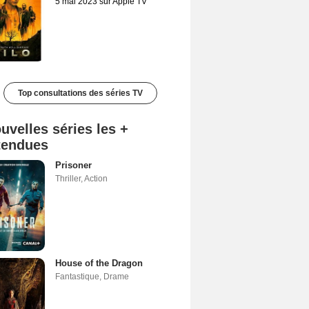
5 mai 2023 sur Apple TV
Top consultations des séries TV
uvelles séries les +
tendues
Prisoner
Thriller
,
Action
House of the Dragon
Fantastique
,
Drame