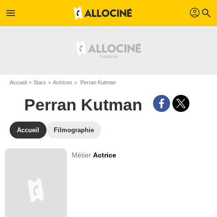
profil
menu
search
Accueil
Stars
Actrices
Perran Kutman
Perran Kutman
Accueil
Filmographie
Métier
Actrice