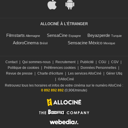
ALLOCINÉ À L'ÉTRANGER
Filmstarts
SensaCine
Beyazperde
Allemagne
Espagne
Turquie
AdoroCinema
Sensacine México
Brésil
Mexique
Contact
|
Qui sommes-nous
|
Recrutement
|
Publicité
|
CGU
|
CGV
|
Politique de cookies
|
Préférences cookies
|
Données Personnelles
|
Revue de presse
|
Charte d'écriture
|
Les services AlloCiné
|
Gérer Utiq
|
©AlloCiné
Retrouvez tous les horaires et infos de votre cinéma sur le numéro AlloCiné :
0 892 892 892
(0,90€/minute)