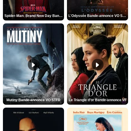
Spider-Man: Brand New Day Bande-annonce VO STFR
L'Odyssée Bande-annonce VO STFR
Mutiny Bande-annonce VO STFR
Le Triangle d'or Bande-annonce VF