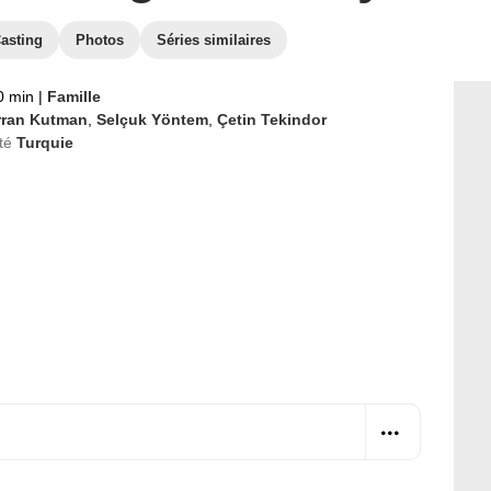
asting
Photos
Séries similaires
0 min
|
Famille
rran Kutman
,
Selçuk Yöntem
,
Çetin Tekindor
té
Turquie