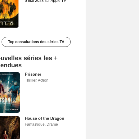
5 mai 2023 sur Apple TV
Top consultations des séries TV
uvelles séries les +
tendues
Prisoner
Thriller
,
Action
House of the Dragon
Fantastique
,
Drame