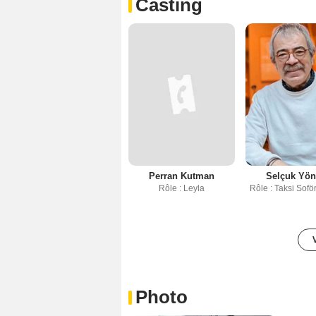
Casting
Perran Kutman
Selçuk Yö
Rôle : Leyla
Rôle : Taksi Sof
Photo