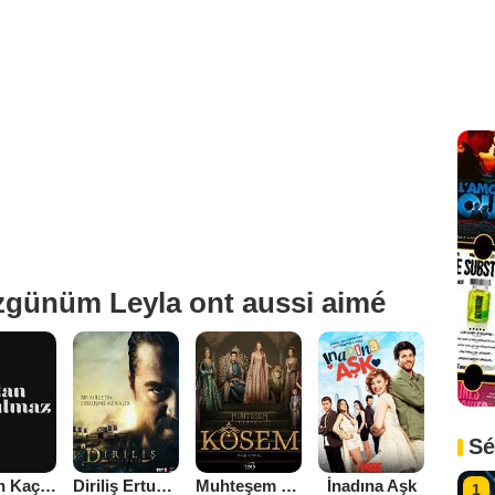
zgünüm Leyla ont aussi aimé
Sé
Aşktan Kaçılmaz
Diriliş Ertuğrul
Muhteşem Yüzyıl Kösem
İnadına Aşk
1