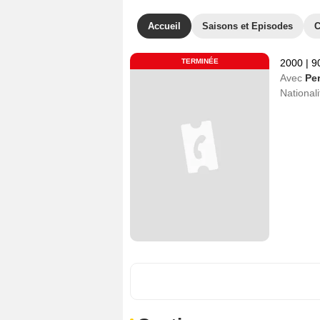
Accueil
Saisons et Episodes
C
TERMINÉE
2000
|
9
Avec
Pe
Nationali