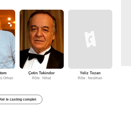
ntem
Çetin Tekindor
Yeliz Tozan
örü Orhan
Rôle : Nihat
Rôle : Neslihan
Voir le casting complet