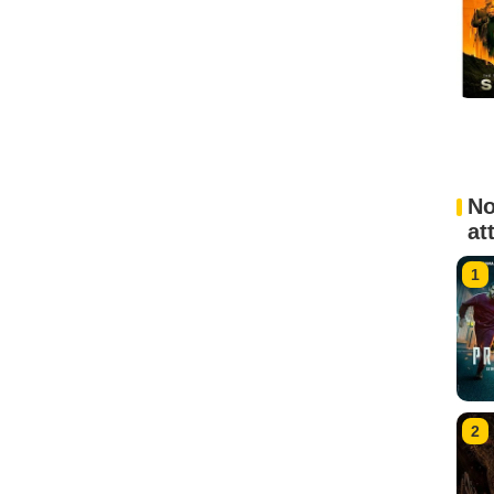
No
at
1
2