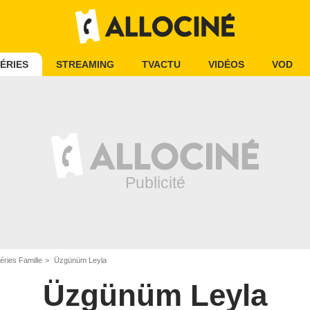
ÉRIES
STREAMING
TVACTU
VIDÉOS
VOD
éries Famille
Üzgünüm Leyla
Üzgünüm Leyla