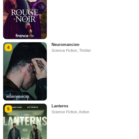
Neuromancien
4
Science Fiction
,
Thriller
Lanterns
5
Science Fiction
,
Action