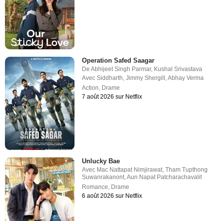
Operation Safed Saagar
De
Abhijeet Singh Parmar
,
Kushal Srivastava
Avec
Siddharth
,
Jimmy Shergill
,
Abhay Verma
Action
,
Drame
7 août 2026 sur Netflix
Unlucky Bae
Avec
Mac Nattapat Nimjirawat
,
Tham Tupthong
Suwanrakanont
,
Aun Napat Patcharachavalit
Romance
,
Drame
6 août 2026 sur Netflix