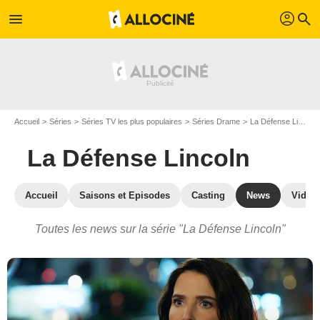
profil
menu
search
Accueil
Séries
Séries TV les plus populaires
Séries Drame
La Défense Lincoln
La Défense Lincoln
Accueil
Saisons et Episodes
Casting
News
Vidéo
Toutes les news sur la série "La Défense Lincoln"