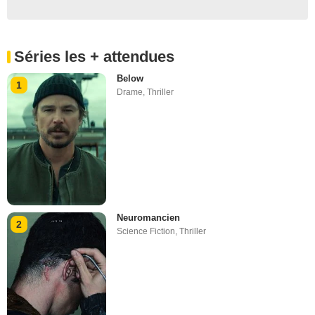
Séries les + attendues
Below
1
Drame
,
Thriller
Neuromancien
2
Science Fiction
,
Thriller