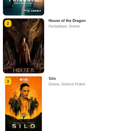
House of the Dragon
2
Fantastique
,
Drame
Silo
3
Drame
,
Science Fiction