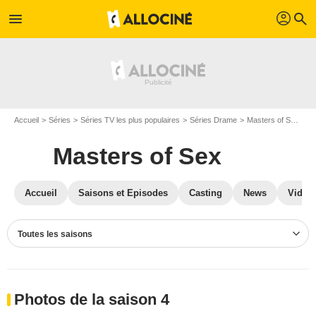
profil
menu
search
Accueil
Séries
Séries TV les plus populaires
Séries Drame
Masters of Sex
P
Masters of Sex
Accueil
Saisons et Episodes
Casting
News
Vidéo
Toutes les saisons
Photos de la saison 4