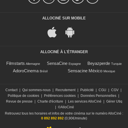
ALLOCINÉ SUR MOBILE
ALLOCINÉ À L'ÉTRANGER
Filmstarts
SensaCine
Beyazperde
Allemagne
Espagne
Turquie
AdoroCinema
Sensacine México
Brésil
Mexique
Contact
|
Qui sommes-nous
|
Recrutement
|
Publicité
|
CGU
|
CGV
|
Politique de cookies
|
Préférences cookies
|
Données Personnelles
|
Revue de presse
|
Charte d'écriture
|
Les services AlloCiné
|
Gérer Utiq
|
©AlloCiné
Retrouvez tous les horaires et infos de votre cinéma sur le numéro AlloCiné :
0 892 892 892
(0,90€/minute)