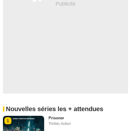
Épisode 10
Nouvelles séries les + attendues
Prisoner
1
Thriller
,
Action