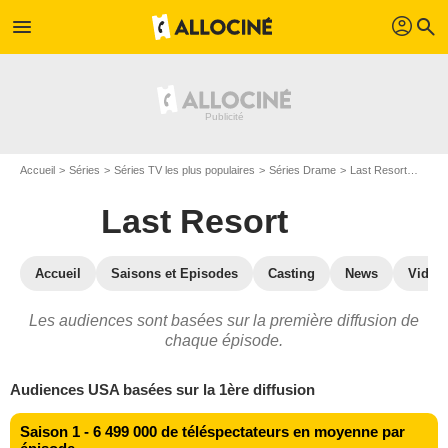
profil
menu
search
Accueil
Séries
Séries TV les plus populaires
Séries Drame
Last Resort
Last 
Last Resort
Accueil
Saisons et Episodes
Casting
News
Vidéo
Les audiences sont basées sur la première diffusion de
chaque épisode.
Audiences USA basées sur la 1ère diffusion
Saison 1 - 6 499 000 de téléspectateurs en moyenne par