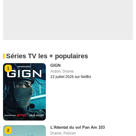
Séries TV les + populaires
GIGN
1
Action
,
Drame
22 juillet 2026 sur Netflix
L'Attentat du vol Pan Am 103
2
Drame
,
Policier