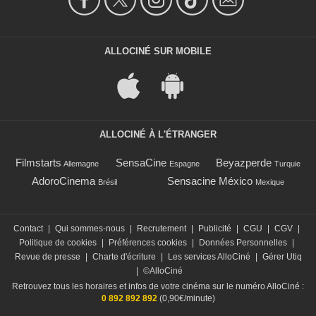
ALLOCINÉ SUR MOBILE
ALLOCINÉ À L'ÉTRANGER
Filmstarts
SensaCine
Beyazperde
Allemagne
Espagne
Turquie
AdoroCinema
Sensacine México
Brésil
Mexique
Contact
|
Qui sommes-nous
|
Recrutement
|
Publicité
|
CGU
|
CGV
|
Politique de cookies
|
Préférences cookies
|
Données Personnelles
|
Revue de presse
|
Charte d'écriture
|
Les services AlloCiné
|
Gérer Utiq
|
©AlloCiné
Retrouvez tous les horaires et infos de votre cinéma sur le numéro AlloCiné :
0 892 892 892
(0,90€/minute)