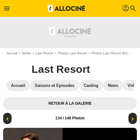
profil
menu
search
Accueil
Séries
Last Resort
Photos Last Resort
Photos Last Resort S01
Last
Last Resort
Accueil
Saisons et Episodes
Casting
News
Vidéo
RETOUR À LA GALERIE
134
/ 148 Photos