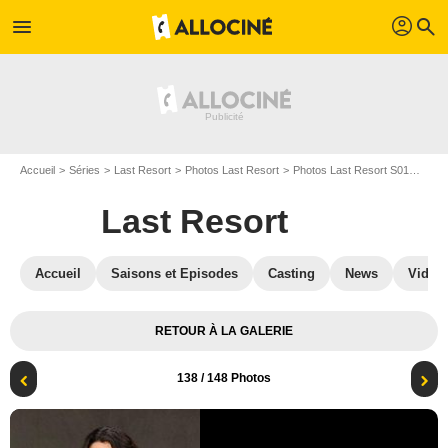
profil
menu
search
Accueil
Séries
Last Resort
Photos Last Resort
Photos Last Resort S01
Last 
Last Resort
Accueil
Saisons et Episodes
Casting
News
Vidéo
RETOUR À LA GALERIE
138
/ 148 Photos