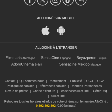
ALLOCINÉ SUR MOBILE
ALLOCINÉ À L'ÉTRANGER
Filmstarts
SensaCine
Beyazperde
Allemagne
Espagne
Turquie
AdoroCinema
Sensacine México
Brésil
Mexique
Contact
|
Qui sommes-nous
|
Recrutement
|
Publicité
|
CGU
|
CGV
|
Politique de cookies
|
Préférences cookies
|
Données Personnelles
|
Revue de presse
|
Charte d'écriture
|
Les services AlloCiné
|
Gérer Utiq
|
©AlloCiné
Retrouvez tous les horaires et infos de votre cinéma sur le numéro AlloCiné :
0 892 892 892
(0,90€/minute)