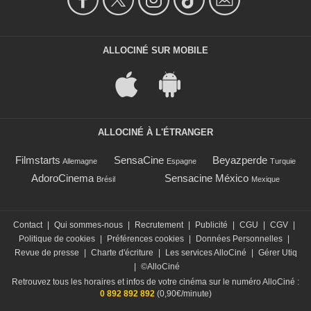
ALLOCINÉ SUR MOBILE
ALLOCINÉ À L'ÉTRANGER
Filmstarts
SensaCine
Beyazperde
Allemagne
Espagne
Turquie
AdoroCinema
Sensacine México
Brésil
Mexique
Contact
|
Qui sommes-nous
|
Recrutement
|
Publicité
|
CGU
|
CGV
|
Politique de cookies
|
Préférences cookies
|
Données Personnelles
|
Revue de presse
|
Charte d'écriture
|
Les services AlloCiné
|
Gérer Utiq
|
©AlloCiné
Retrouvez tous les horaires et infos de votre cinéma sur le numéro AlloCiné :
0 892 892 892
(0,90€/minute)