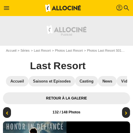
profil
menu
search
Accueil
Séries
Last Resort
Photos Last Resort
Photos Last Resort S01
Last 
Last Resort
Accueil
Saisons et Episodes
Casting
News
Vidéo
RETOUR À LA GALERIE
132
/ 148 Photos