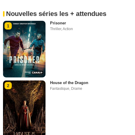
Nouvelles séries les + attendues
Prisoner
1
Thriller
,
Action
House of the Dragon
2
Fantastique
,
Drame