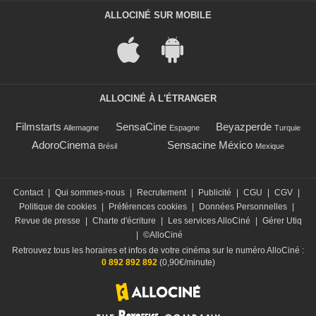
ALLOCINÉ SUR MOBILE
ALLOCINÉ À L'ÉTRANGER
Filmstarts
SensaCine
Beyazperde
Allemagne
Espagne
Turquie
AdoroCinema
Sensacine México
Brésil
Mexique
Contact
|
Qui sommes-nous
|
Recrutement
|
Publicité
|
CGU
|
CGV
|
Politique de cookies
|
Préférences cookies
|
Données Personnelles
|
Revue de presse
|
Charte d'écriture
|
Les services AlloCiné
|
Gérer Utiq
|
©AlloCiné
Retrouvez tous les horaires et infos de votre cinéma sur le numéro AlloCiné :
0 892 892 892
(0,90€/minute)