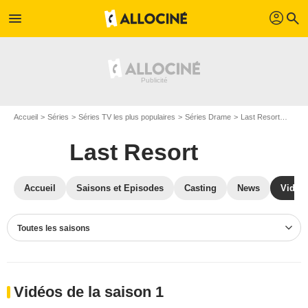
profil
menu
search
Accueil
Séries
Séries TV les plus populaires
Séries Drame
Last Resort
Vidéo
Last Resort
Accueil
Saisons et Episodes
Casting
News
Vidéo
Toutes les saisons
Vidéos de la saison 1