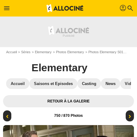
profil
menu
search
Accueil
Séries
Elementary
Photos Elementary
Photos Elementary S01
Elemen
Elementary
Accueil
Saisons et Episodes
Casting
News
Vidéo
RETOUR À LA GALERIE
750
/ 870 Photos