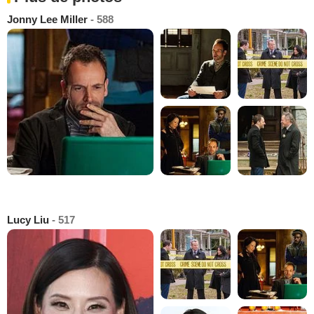
Jonny Lee Miller
- 588
Lucy Liu
- 517