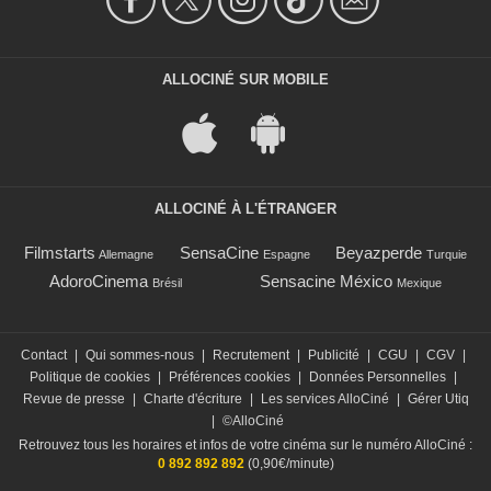
ALLOCINÉ SUR MOBILE
ALLOCINÉ À L'ÉTRANGER
Filmstarts
SensaCine
Beyazperde
Allemagne
Espagne
Turquie
AdoroCinema
Sensacine México
Brésil
Mexique
Contact
|
Qui sommes-nous
|
Recrutement
|
Publicité
|
CGU
|
CGV
|
Politique de cookies
|
Préférences cookies
|
Données Personnelles
|
Revue de presse
|
Charte d'écriture
|
Les services AlloCiné
|
Gérer Utiq
|
©AlloCiné
Retrouvez tous les horaires et infos de votre cinéma sur le numéro AlloCiné :
0 892 892 892
(0,90€/minute)