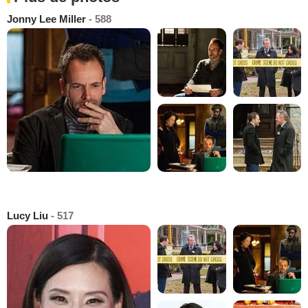
Jonny Lee Miller
- 588
Lucy Liu
- 517