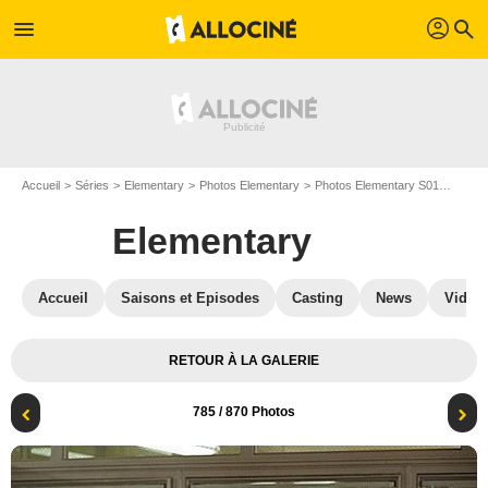
profil
menu
search
Accueil
Séries
Elementary
Photos Elementary
Photos Elementary S01
Elemen
Elementary
Accueil
Saisons et Episodes
Casting
News
Vidéo
RETOUR À LA GALERIE
785
/ 870 Photos