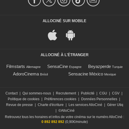
ALLOCINÉ SUR MOBILE
ALLOCINÉ À L'ÉTRANGER
Filmstarts
SensaCine
Beyazperde
Allemagne
Espagne
Turquie
AdoroCinema
Sensacine México
Brésil
Mexique
Contact
|
Qui sommes-nous
|
Recrutement
|
Publicité
|
CGU
|
CGV
|
Politique de cookies
|
Préférences cookies
|
Données Personnelles
|
Revue de presse
|
Charte d'écriture
|
Les services AlloCiné
|
Gérer Utiq
|
©AlloCiné
Retrouvez tous les horaires et infos de votre cinéma sur le numéro AlloCiné :
0 892 892 892
(0,90€/minute)