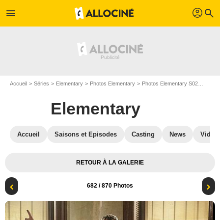
profil
menu
search
Accueil
Séries
Elementary
Photos Elementary
Photos Elementary S02
Elemen
Elementary
Accueil
Saisons et Episodes
Casting
News
Vidéo
RETOUR À LA GALERIE
682
/ 870 Photos