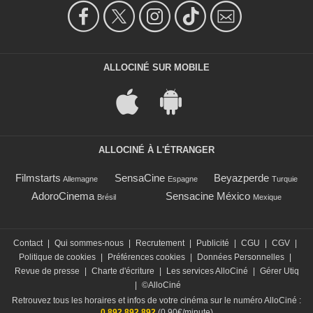
ALLOCINÉ SUR MOBILE
ALLOCINÉ À L'ÉTRANGER
Filmstarts
SensaCine
Beyazperde
Allemagne
Espagne
Turquie
AdoroCinema
Sensacine México
Brésil
Mexique
Contact
|
Qui sommes-nous
|
Recrutement
|
Publicité
|
CGU
|
CGV
|
Politique de cookies
|
Préférences cookies
|
Données Personnelles
|
Revue de presse
|
Charte d'écriture
|
Les services AlloCiné
|
Gérer Utiq
|
©AlloCiné
Retrouvez tous les horaires et infos de votre cinéma sur le numéro AlloCiné :
0 892 892 892
(0,90€/minute)