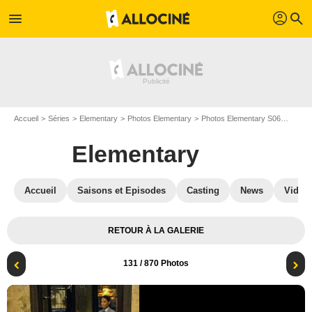
profil
menu
search
Accueil
Séries
Elementary
Photos Elementary
Photos Elementary S06
Elemen
Elementary
Accueil
Saisons et Episodes
Casting
News
Vidéo
RETOUR À LA GALERIE
131
/ 870 Photos