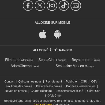
ALLOCINÉ SUR MOBILE
ALLOCINÉ À L'ÉTRANGER
Filmstarts
SensaCine
Beyazperde
Allemagne
Espagne
Turquie
AdoroCinema
Sensacine México
Brésil
Mexique
Contact
|
Qui sommes-nous
|
Recrutement
|
Publicité
|
CGU
|
CGV
|
Politique de cookies
|
Préférences cookies
|
Données Personnelles
|
Revue de presse
|
Charte d'écriture
|
Les services AlloCiné
|
Gérer Utiq
|
©AlloCiné
Retrouvez tous les horaires et infos de votre cinéma sur le numéro AlloCiné :
0 892 892 892
(0,90€/minute)