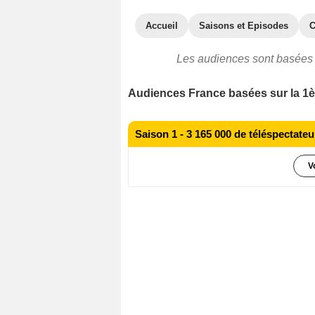
Accueil
Saisons et Episodes
C
Les audiences sont basées 
Audiences France basées sur la 1èr
Saison 1 - 3 165 000 de téléspectat
V
3 560 000 téléspectateurs
Épisode 
2 800 000 téléspectateurs
Épisode 
3 300 000 téléspectateurs
Épisode 
3 000 000 téléspectateurs
Épisode 