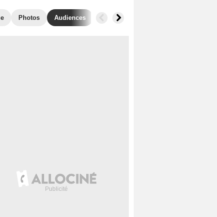
ue
Photos
Audiences