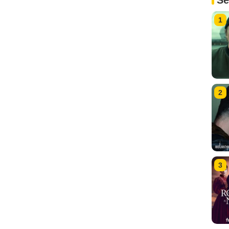
Sé
1
2
3