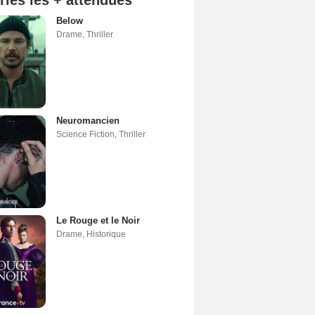
ries les + attendues
Below
Drame
,
Thriller
Neuromancien
Science Fiction
,
Thriller
Le Rouge et le Noir
Drame
,
Historique