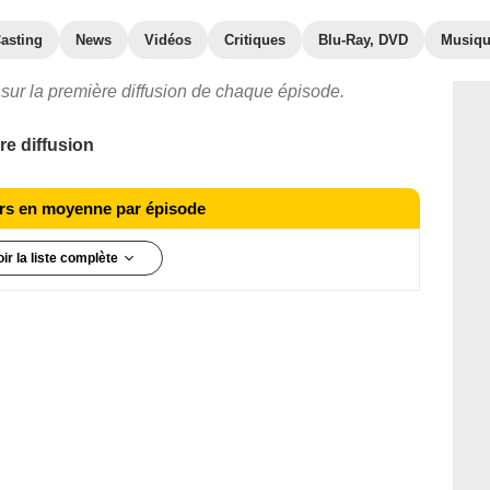
asting
News
Vidéos
Critiques
Blu-Ray, DVD
Musiq
sur la première diffusion de chaque épisode.
e diffusion
eurs en moyenne par épisode
oir la liste complète
1
2
3
4