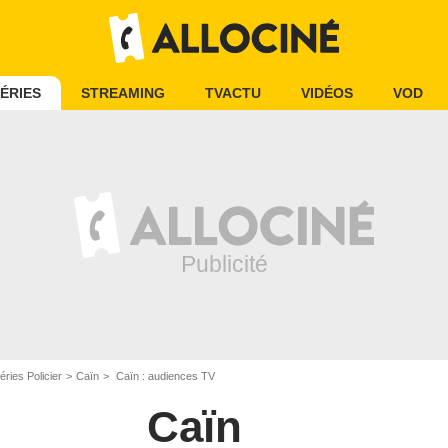
ÉRIES
STREAMING
TVACTU
VIDÉOS
VOD
éries Policier
Caïn
Caïn : audiences TV
Caïn