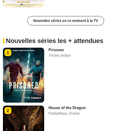
Nouvelles séries en ce moment à la TV
Nouvelles séries les + attendues
Prisoner
1
Thriller
,
Action
House of the Dragon
2
Fantastique
,
Drame