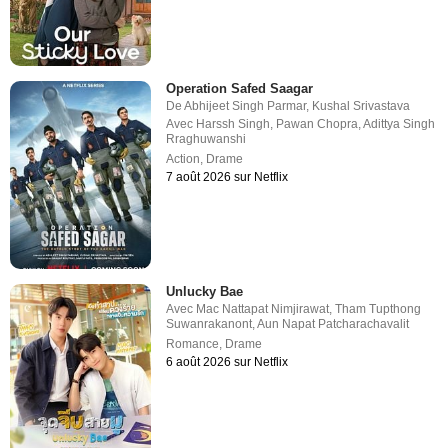
Operation Safed Saagar
De
Abhijeet Singh Parmar
,
Kushal Srivastava
Avec
Harssh Singh
,
Pawan Chopra
,
Adittya Singh
Rraghuwanshi
Action
,
Drame
7 août 2026 sur Netflix
Unlucky Bae
Avec
Mac Nattapat Nimjirawat
,
Tham Tupthong
Suwanrakanont
,
Aun Napat Patcharachavalit
Romance
,
Drame
6 août 2026 sur Netflix