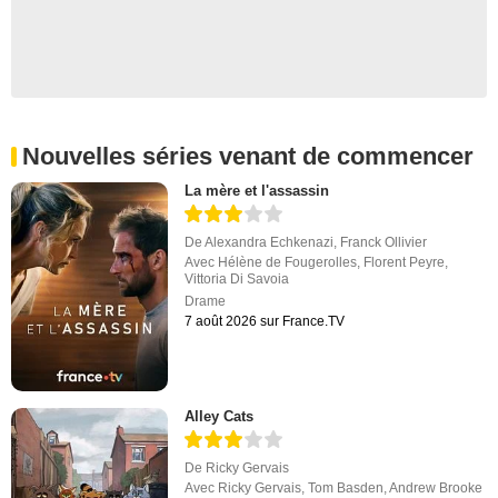
Nouvelles séries venant de commencer
La mère et l'assassin
De
Alexandra Echkenazi
,
Franck Ollivier
Avec
Hélène de Fougerolles
,
Florent Peyre
,
Vittoria Di Savoia
Drame
7 août 2026 sur France.TV
Alley Cats
De
Ricky Gervais
Avec
Ricky Gervais
,
Tom Basden
,
Andrew Brooke