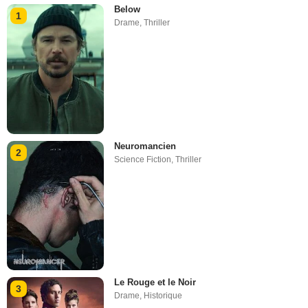
Below
1
Drame
,
Thriller
Neuromancien
2
Science Fiction
,
Thriller
Le Rouge et le Noir
3
Drame
,
Historique