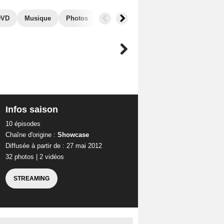
DVD
Musique
Photos
Infos saison
10 épisodes
Chaîne d'origine :
Showcase
Diffusée à partir de : 27 mai 2012
32 photos
|
2 vidéos
STREAMING