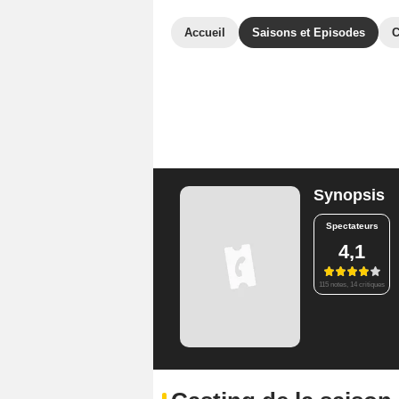
Accueil
Saisons et Episodes
C
Synopsis
Spectateurs
4,1
115 notes, 14 critiques