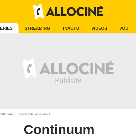
ÉRIES
STREAMING
TVACTU
VIDÉOS
VOD
ntinuum : Episodes de la saison 1
Continuum