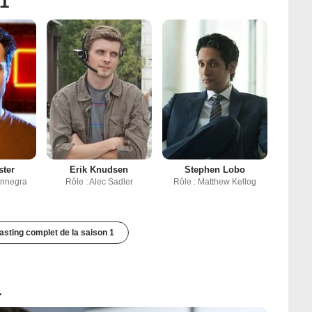
 1
ster
Erik Knudsen
Stephen Lobo
onnegra
Rôle : Alec Sadler
Rôle : Matthew Kellog
casting complet de la saison 1
1