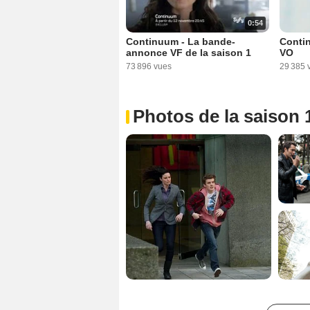
0:54
Continuum - La bande-
Contin
annonce VF de la saison 1
VO
73 896 vues
29 385 
Photos de la saison 