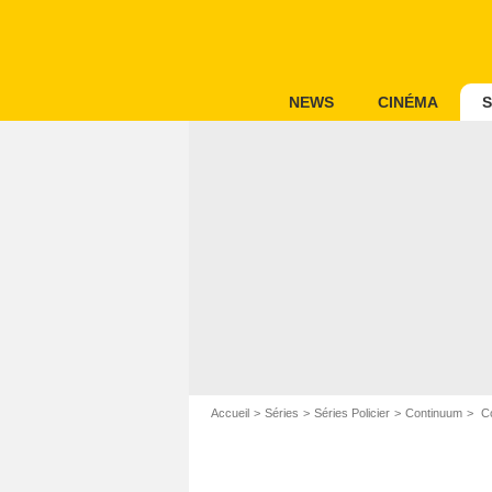
NEWS
CINÉMA
S
Accueil
Séries
Séries Policier
Continuum
Co