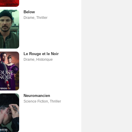
Below
Drame
,
Thriller
Le Rouge et le Noir
Drame
,
Historique
Neuromancien
Science Fiction
,
Thriller