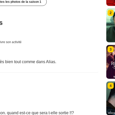
utes les photos de la saison 1
2
s
ivre son activité
3
rès bien tout comme dans Alias.
4
n. quand est-ce que sera t-elle sortie !!?