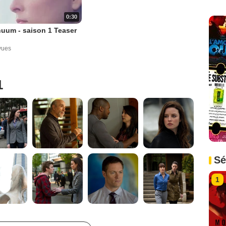
0:30
uum - saison 1 Teaser
vues
1
Sé
1