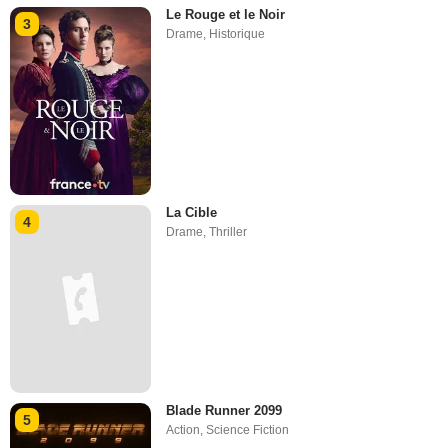
Le Rouge et le Noir
3
Drame
,
Historique
La Cible
4
Drame
,
Thriller
Blade Runner 2099
5
Action
,
Science Fiction