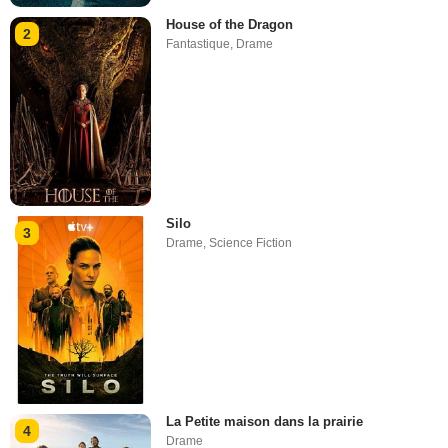
House of the Dragon
2
Fantastique
,
Drame
Silo
3
Drame
,
Science Fiction
La Petite maison dans la prairie
4
Drame