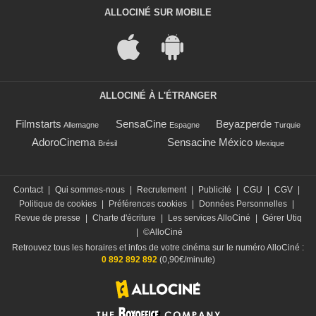
ALLOCINÉ SUR MOBILE
ALLOCINÉ À L'ÉTRANGER
Filmstarts
SensaCine
Beyazperde
Allemagne
Espagne
Turquie
AdoroCinema
Sensacine México
Brésil
Mexique
Contact
|
Qui sommes-nous
|
Recrutement
|
Publicité
|
CGU
|
CGV
|
Politique de cookies
|
Préférences cookies
|
Données Personnelles
|
Revue de presse
|
Charte d'écriture
|
Les services AlloCiné
|
Gérer Utiq
|
©AlloCiné
Retrouvez tous les horaires et infos de votre cinéma sur le numéro AlloCiné :
0 892 892 892
(0,90€/minute)