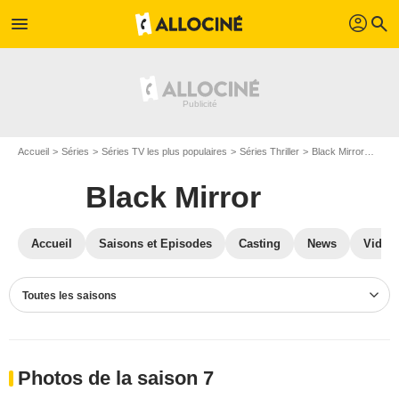
profil
menu
search
Accueil
Séries
Séries TV les plus populaires
Séries Thriller
Black Mirror
Phot
Black Mirror
Accueil
Saisons et Episodes
Casting
News
Vidéo
Toutes les saisons
Photos de la saison 7