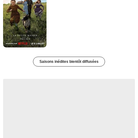
Saisons inédites bientôt diffusées