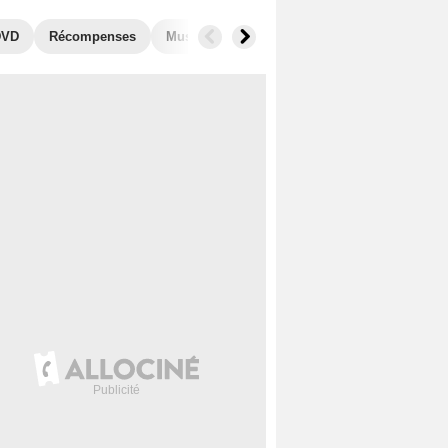
DVD
Récompenses
Musique
Photos
Secrets de tournage