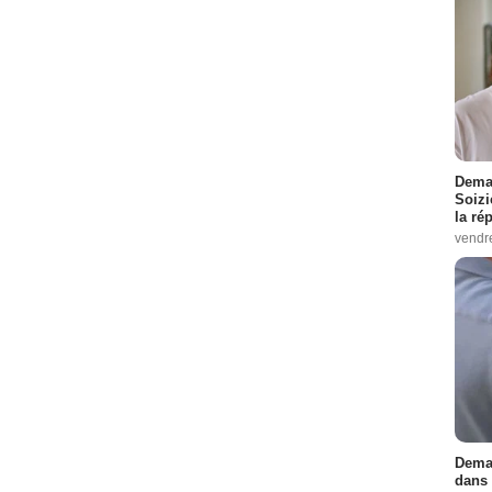
Demai
Soizi
la ré
vendr
Demai
dans 