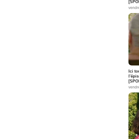
[SPO
vendr
Ici t
l'épi
[SPO
vendr