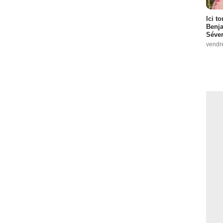
Ici t
Benj
Séver
vendr