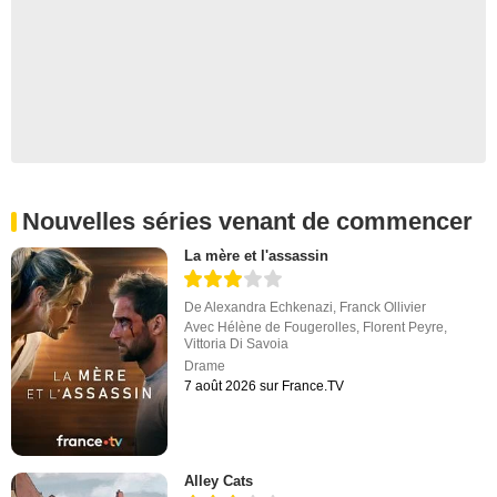
Nouvelles séries venant de commencer
La mère et l'assassin
De
Alexandra Echkenazi
,
Franck Ollivier
Avec
Hélène de Fougerolles
,
Florent Peyre
,
Vittoria Di Savoia
Drame
7 août 2026 sur France.TV
Alley Cats