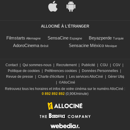
ALLOCINÉ À L'ÉTRANGER
Filmstarts
SensaCine
Beyazperde
Allemagne
Espagne
Turquie
AdoroCinema
Sensacine México
Brésil
Mexique
Contact
|
Qui sommes-nous
|
Recrutement
|
Publicité
|
CGU
|
CGV
|
Politique de cookies
|
Préférences cookies
|
Données Personnelles
|
Revue de presse
|
Charte d'écriture
|
Les services AlloCiné
|
Gérer Utiq
|
©AlloCiné
Retrouvez tous les horaires et infos de votre cinéma sur le numéro AlloCiné :
0 892 892 892
(0,90€/minute)