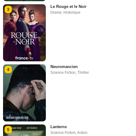
Le Rouge et le Noir
3
Drame
,
Historique
Neuromancien
4
Science Fiction
,
Thriller
Lanterns
5
Science Fiction
,
Action