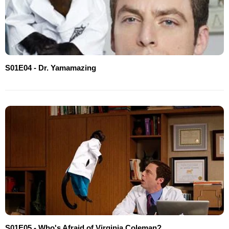
S01E04 - Dr. Yamamazing
S01E05 - Who's Afraid of Virginia Coleman?