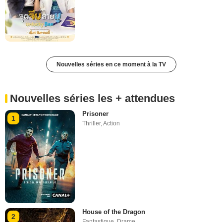
Nouvelles séries en ce moment à la TV
Nouvelles séries les + attendues
Prisoner
1
Thriller
,
Action
House of the Dragon
2
Fantastique
,
Drame