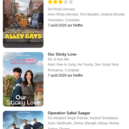
De
Ricky Gervais
Avec
Ricky Gervais
,
Tom Basden
,
Andrew Brooke
Animation
,
Comédie
7 août 2026 sur Netflix
Our Sticky Love
De
Ji-Hye Mo
Avec
Hae-in Jung
,
Ha Young
,
Seo Jung-Yeon
Romance
,
Comédie
7 août 2026 sur Netflix
Operation Safed Saagar
De
Abhijeet Singh Parmar
,
Kushal Srivastava
Avec
Siddharth
,
Jimmy Shergill
,
Abhay Verma
Action
,
Drame