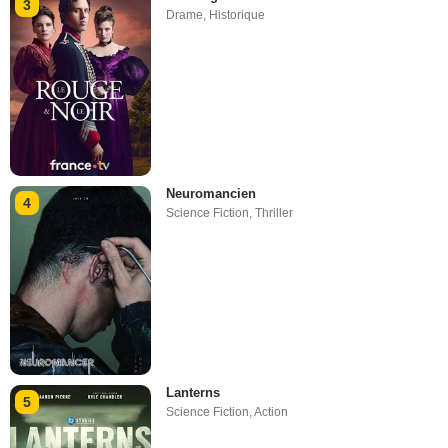
3
Drame
,
Historique
Neuromancien
4
Science Fiction
,
Thriller
Lanterns
5
Science Fiction
,
Action