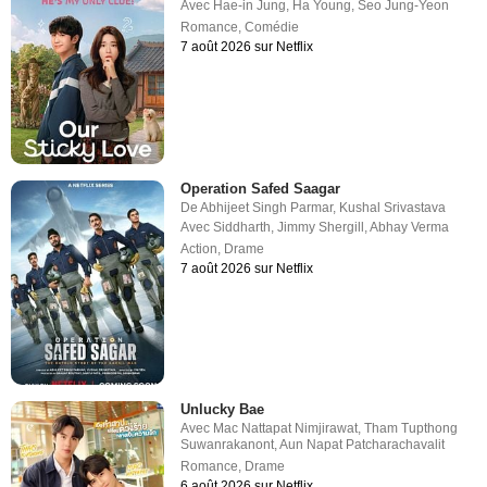
Avec
Hae-in Jung
,
Ha Young
,
Seo Jung-Yeon
Romance
,
Comédie
7 août 2026 sur Netflix
Operation Safed Saagar
De
Abhijeet Singh Parmar
,
Kushal Srivastava
Avec
Siddharth
,
Jimmy Shergill
,
Abhay Verma
Action
,
Drame
7 août 2026 sur Netflix
Unlucky Bae
Avec
Mac Nattapat Nimjirawat
,
Tham Tupthong
Suwanrakanont
,
Aun Napat Patcharachavalit
Romance
,
Drame
6 août 2026 sur Netflix