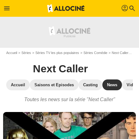
profil
menu
search
Accueil
Séries
Séries TV les plus populaires
Séries Comédie
Next Caller
Actu
Next Caller
Accueil
Saisons et Episodes
Casting
News
Vidéo
Toutes les news sur la série "Next Caller"