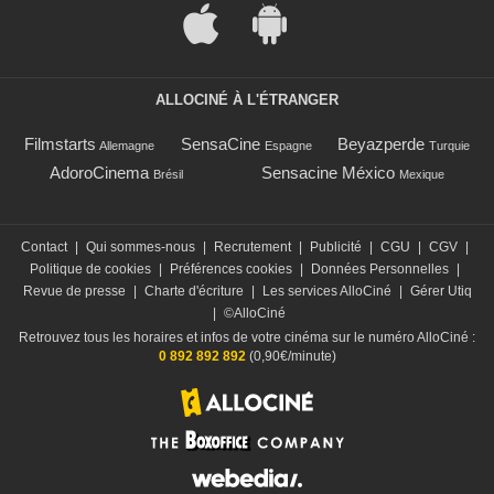
ALLOCINÉ À L'ÉTRANGER
Filmstarts
SensaCine
Beyazperde
Allemagne
Espagne
Turquie
AdoroCinema
Sensacine México
Brésil
Mexique
Contact
|
Qui sommes-nous
|
Recrutement
|
Publicité
|
CGU
|
CGV
|
Politique de cookies
|
Préférences cookies
|
Données Personnelles
|
Revue de presse
|
Charte d'écriture
|
Les services AlloCiné
|
Gérer Utiq
|
©AlloCiné
Retrouvez tous les horaires et infos de votre cinéma sur le numéro AlloCiné :
0 892 892 892
(0,90€/minute)