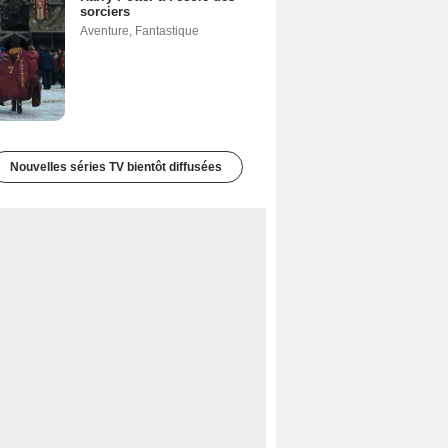
sorciers
Aventure
,
Fantastique
Nouvelles séries TV bientôt diffusées