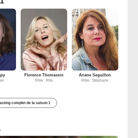
 1
apy
Florence Thomassin
Ariane Seguillon
hel
Rôle : Rita
Rôle : Stéphane
casting complet de la saison 1
1