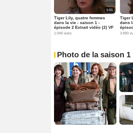
1:51
Tiger Lily, quatre femmes
Tiger 
dans la vie - saison 1 -
dans l
épisode 2 Extrait vidéo (2) VF
épisod
1 046 vues
3 990 v
Photo de la saison 1