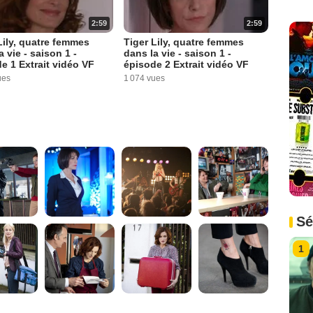
2:59
2:59
Lily, quatre femmes
Tiger Lily, quatre femmes
a vie - saison 1 -
dans la vie - saison 1 -
e 1 Extrait vidéo VF
épisode 2 Extrait vidéo VF
ues
1 074 vues
Sé
1