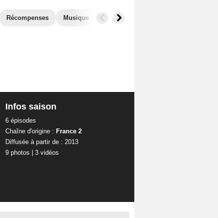
Récompenses
Musique
Photos
Séries similaires
Infos saison
6 épisodes
Chaîne d'origine :
France 2
Diffusée à partir de : 2013
9 photos
|
3 vidéos