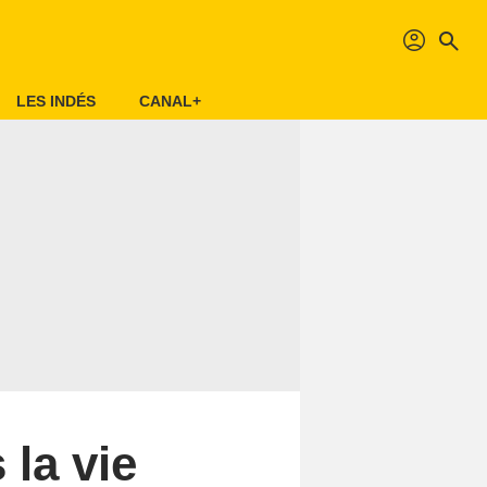
profil
search
LES INDÉS
CANAL+
 la vie