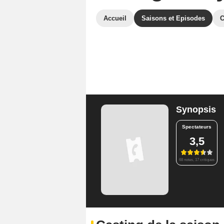
Accueil
Saisons et Episodes
C
Synopsis
Spectateurs
3,5
68 notes, 17 critiques