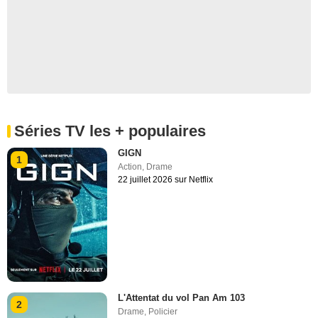
Séries TV les + populaires
GIGN
1
Action
,
Drame
22 juillet 2026 sur Netflix
L'Attentat du vol Pan Am 103
2
Drame
,
Policier