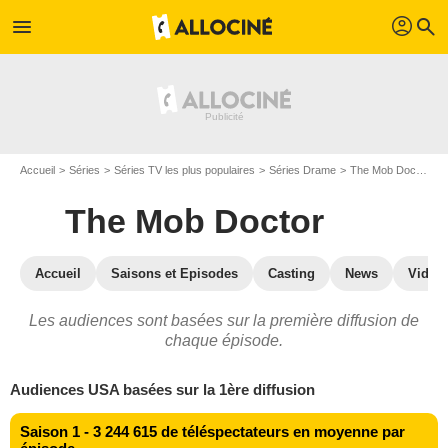
profil
menu
search
Accueil
Séries
Séries TV les plus populaires
Séries Drame
The Mob Doctor
The Mob Doctor
Accueil
Saisons et Episodes
Casting
News
Vidéo
Les audiences sont basées sur la première diffusion de
chaque épisode.
Audiences USA basées sur la 1ère diffusion
Saison 1 - 3 244 615 de téléspectateurs en moyenne par