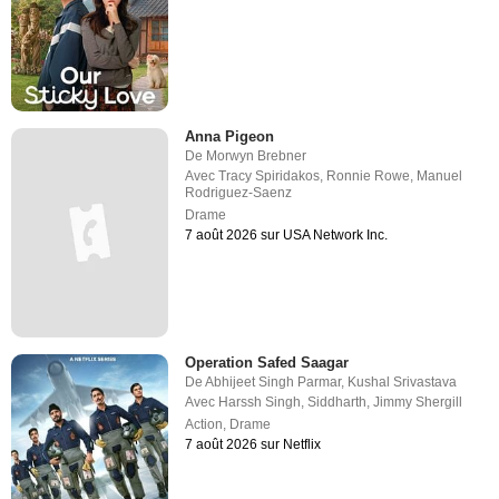
Anna Pigeon
De
Morwyn Brebner
Avec
Tracy Spiridakos
,
Ronnie Rowe
,
Manuel
Rodriguez-Saenz
Drame
7 août 2026 sur USA Network Inc.
Operation Safed Saagar
De
Abhijeet Singh Parmar
,
Kushal Srivastava
Avec
Harssh Singh
,
Siddharth
,
Jimmy Shergill
Action
,
Drame
7 août 2026 sur Netflix