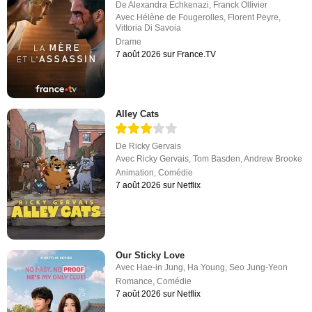
De
Alexandra Echkenazi
,
Franck Ollivier
Avec
Hélène de Fougerolles
,
Florent Peyre
,
Vittoria Di Savoia
Drame
7 août 2026 sur France.TV
Alley Cats
De
Ricky Gervais
Avec
Ricky Gervais
,
Tom Basden
,
Andrew Brooke
Animation
,
Comédie
7 août 2026 sur Netflix
Our Sticky Love
Avec
Hae-in Jung
,
Ha Young
,
Seo Jung-Yeon
Romance
,
Comédie
7 août 2026 sur Netflix