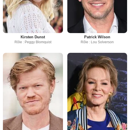
Kirsten Dunst
Patrick Wilson
Rôle : Peggy Blomquist
Rôle : Lou Solverson