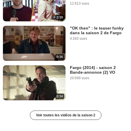
12 813 vues
2:39
"OK then" : le teaser funky
dans la saison 2 de Fargo
4 283 vues
0:36
Fargo (2014) - saison 2
Bande-annonce (2) VO
20 699 vues
2:34
Voir toutes les vidéos de la saison 2