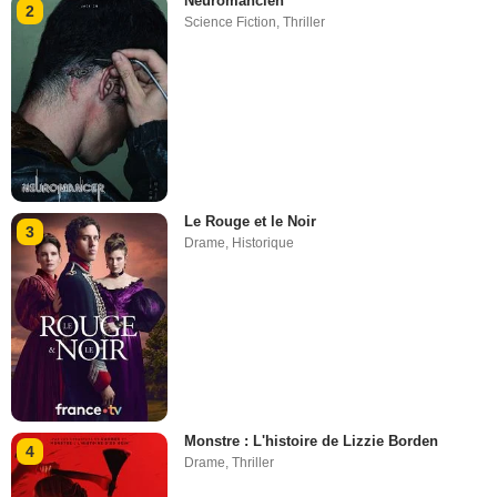
Neuromancien
2
Science Fiction
,
Thriller
Le Rouge et le Noir
3
Drame
,
Historique
Monstre : L'histoire de Lizzie Borden
4
Drame
,
Thriller