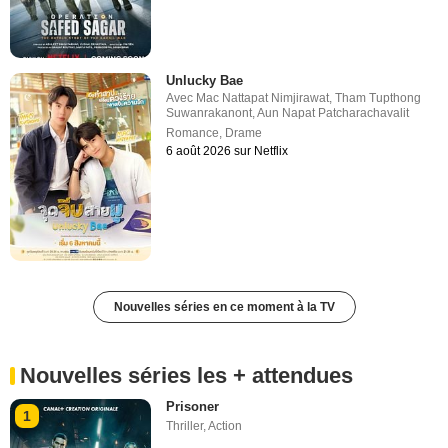
Unlucky Bae
Avec
Mac Nattapat Nimjirawat
,
Tham Tupthong
Suwanrakanont
,
Aun Napat Patcharachavalit
Romance
,
Drame
6 août 2026 sur Netflix
Nouvelles séries en ce moment à la TV
Nouvelles séries les + attendues
Prisoner
1
Thriller
,
Action