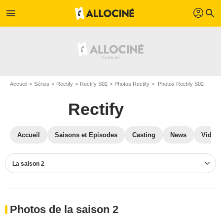
profil
menu
search
Accueil
Séries
Rectify
Rectify S02
Photos Rectify
Photos Rectify S02
Rectify
Accueil
Saisons et Episodes
Casting
News
Vidéo
La saison 2
Photos de la saison 2