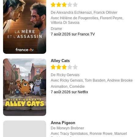
De
Alexandra Echkenazi
,
Franck Ollivier
Avec
Hélène de Fougerolles
,
Florent Peyre
,
Vittoria Di Savoia
Drame
7 août 2026 sur France.TV
Alley Cats
De
Ricky Gervais
Avec
Ricky Gervais
,
Tom Basden
,
Andrew Brooke
Animation
,
Comédie
7 août 2026 sur Netflix
Anna Pigeon
De
Morwyn Brebner
Avec
Tracy Spiridakos
,
Ronnie Rowe
,
Manuel