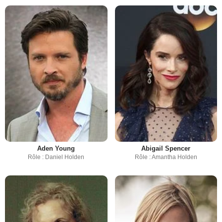
Aden Young
Abigail Spencer
Rôle : Daniel Holden
Rôle : Amantha Holden