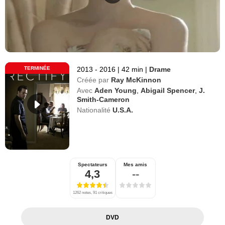
TERMINÉE
2013 - 2016
|
42 min
|
Drame
Créée par
Ray McKinnon
Avec
Aden Young
,
Abigail Spencer
,
J.
Smith-Cameron
Nationalité
U.S.A.
Spectateurs
Mes amis
4,3
--
1262 notes, 91 critiques
DVD