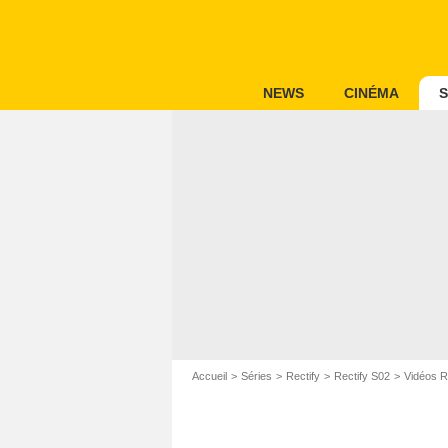
NEWS
CINÉMA
S
Accueil
Séries
Rectify
Rectify S02
Vidéos R