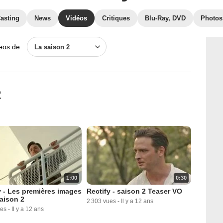
asting
News
Vidéos
Critiques
Blu-Ray, DVD
Photos
deos de
La saison 2
2
1:00
0:30
y - Les premières images
Rectify - saison 2 Teaser VO
saison 2
2 303 vues
-
Il y a 12 ans
ues
-
Il y a 12 ans