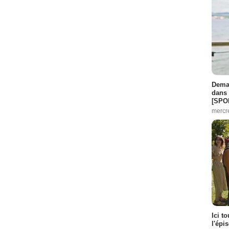
Demai
dans 
[SPO
mercr
Ici t
l'épi