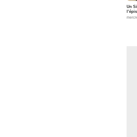
Un Si
l’épi
mercr