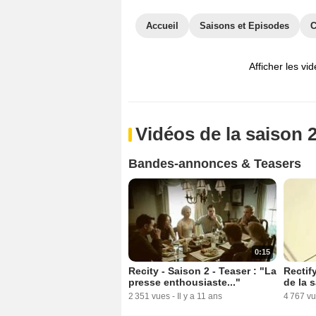
Accueil
Saisons et Episodes
C
Afficher les vi
Vidéos de la saison 
Bandes-annonces & Teasers
0:15
Recity - Saison 2 - Teaser : "La
Rectif
presse enthousiaste..."
de la 
2 351 vues
-
Il y a 11 ans
4 767 v