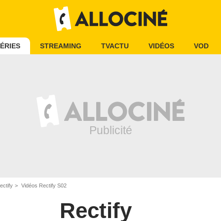
ÉRIES
STREAMING
TVACTU
VIDÉOS
VOD
ectify
Vidéos Rectify S02
Rectify