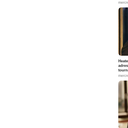
mercr
Heate
adres
tourn
mercr