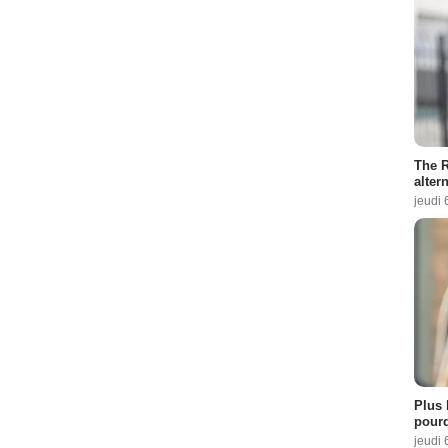
The R
altern
jeudi 
Plus 
pourq
jeudi 