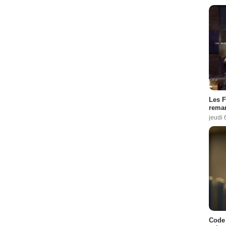
Les F
remar
jeudi 
Code 