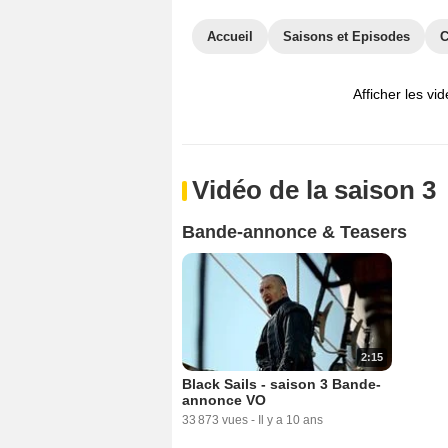
Accueil
Saisons et Episodes
C
Afficher les vi
Vidéo de la saison 3
Bande-annonce & Teasers
2:15
Black Sails - saison 3 Bande-
annonce VO
33 873 vues
-
Il y a 10 ans