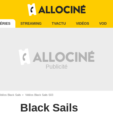
ÉRIES
STREAMING
TVACTU
VIDÉOS
VOD
idéos Black Sails
Vidéos Black Sails S03
Black Sails