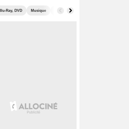
Blu-Ray, DVD
Musique
Photos
Séries similaires
Audien