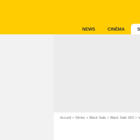
NEWS
CINÉMA
S
Accueil
Séries
Black Sails
Black Sails S03
V