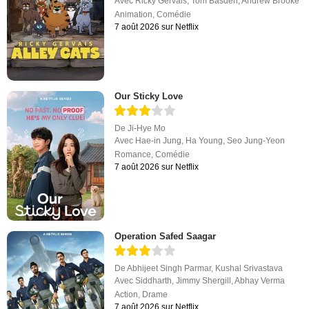
Avec
Ricky Gervais
,
Tom Basden
,
Andrew Brooke
Animation
,
Comédie
7 août 2026 sur Netflix
Our Sticky Love
De
Ji-Hye Mo
Avec
Hae-in Jung
,
Ha Young
,
Seo Jung-Yeon
Romance
,
Comédie
7 août 2026 sur Netflix
Operation Safed Saagar
De
Abhijeet Singh Parmar
,
Kushal Srivastava
Avec
Siddharth
,
Jimmy Shergill
,
Abhay Verma
Action
,
Drame
7 août 2026 sur Netflix