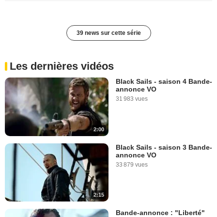
39 news sur cette série
Les dernières vidéos
Black Sails - saison 4 Bande-
annonce VO
31 983 vues
2:00
Black Sails - saison 3 Bande-
annonce VO
33 879 vues
2:15
Bande-annonce : "Liberté"