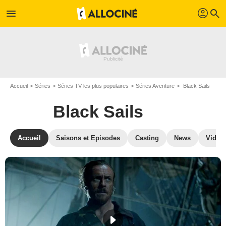
profil
menu
search
Accueil
Séries
Séries TV les plus populaires
Séries Aventure
Black Sails
Black Sails
Accueil
Saisons et Episodes
Casting
News
Vidéo