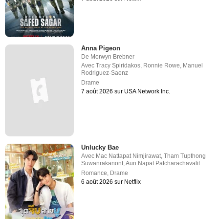
Anna Pigeon
De
Morwyn Brebner
Avec
Tracy Spiridakos
,
Ronnie Rowe
,
Manuel
Rodriguez-Saenz
Drame
7 août 2026 sur USA Network Inc.
Unlucky Bae
Avec
Mac Nattapat Nimjirawat
,
Tham Tupthong
Suwanrakanont
,
Aun Napat Patcharachavalit
Romance
,
Drame
6 août 2026 sur Netflix