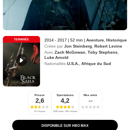
TERMINÉE
2014 - 2017
|
52 min
|
Aventure
,
Historique
Créée par
Jon Steinberg
,
Robert Levine
Avec
Zach McGowan
,
Toby Stephens
,
Luke Arnold
Nationalités
U.S.A.
,
Afrique du Sud
Presse
Spectateurs
Mes amis
2,6
4,2
--
10 critiques
3180 notes, 148 critiques
DISPONIBLE SUR HBO MAX