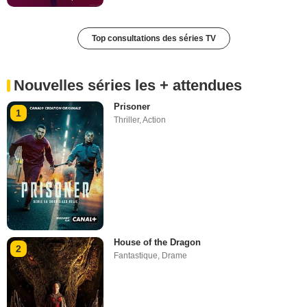
Top consultations des séries TV
Nouvelles séries les + attendues
Prisoner
1
Thriller
,
Action
House of the Dragon
2
Fantastique
,
Drame