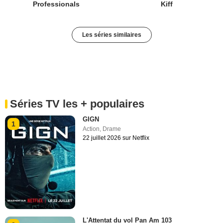
Professionals
Kiff
Les séries similaires
Séries TV les + populaires
GIGN
1
Action
,
Drame
22 juillet 2026 sur Netflix
L'Attentat du vol Pan Am 103