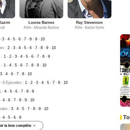
Kazim
Louise Barnes
Ray Stevenson
cott
Rôle : Miranda Barlow
Rôle : Barbe Noire
-
3
-
4
-
5
-
6
-
7
-
8
-
9
-
10
des :
2
-
3
-
4
-
5
-
6
-
7
-
8
-
9
-
10
s :
1
-
2
-
3
-
4
-
5
-
6
-
7
-
8
-
9
s :
1
-
4
-
5
-
6
-
7
-
8
-
9
-
10
3
-
4
-
6
-
7
-
8
-
10
- 8 Episodes :
1
-
2
-
3
-
4
-
5
-
7
-
8
-
10
1
-
4
-
5
-
6
-
7
-
8
-
9
2
-
4
-
6
-
7
-
8
-
9
-
10
sodes :
3
-
4
-
5
-
7
-
8
-
9
-
10
To
3
-
4
-
5
-
6
-
9
oir la liste complète