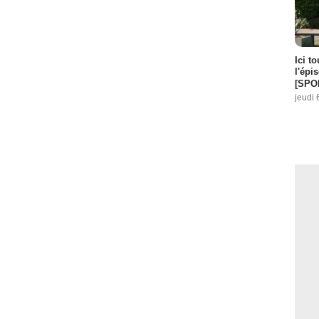
Ici t
l'épi
[SPO
jeudi 