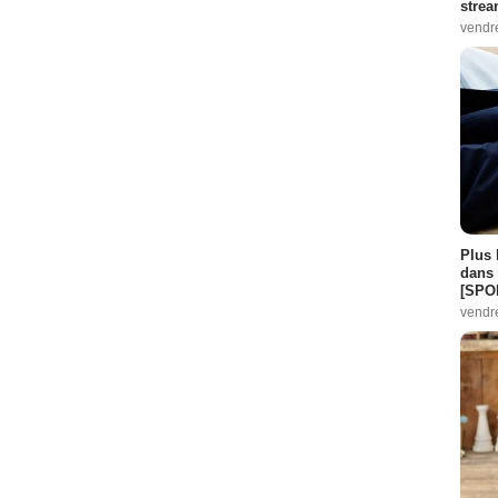
stre
vendr
n
- 1 Episode :
10
9
Episode :
3
isode :
5
Plus 
dans 
[SPO
vendr