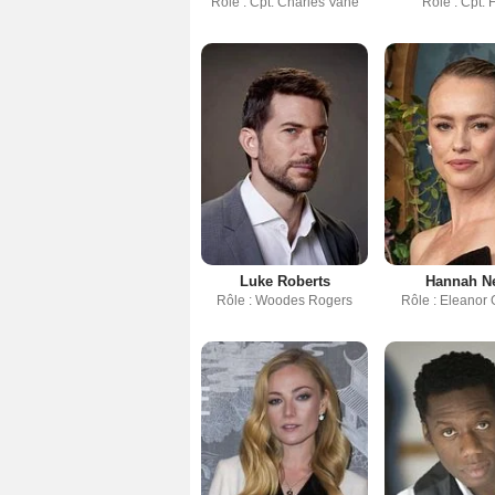
Rôle : Cpt. Charles Vane
Rôle : Cpt. F
Luke Roberts
Hannah N
Rôle : Woodes Rogers
Rôle : Eleanor 