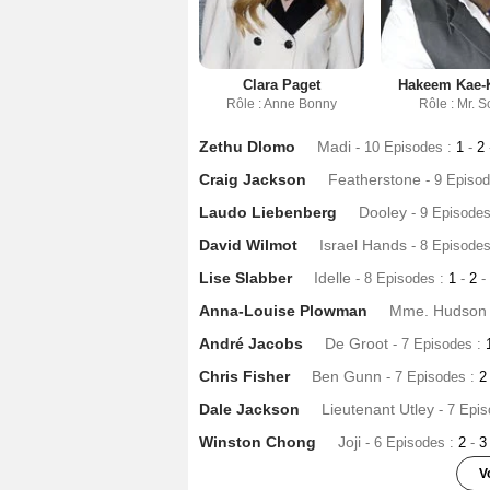
Clara Paget
Hakeem Kae-
Rôle : Anne Bonny
Rôle : Mr. S
Zethu Dlomo
Madi
- 10 Episodes :
1
-
2
Craig Jackson
Featherstone
- 9 Episo
Laudo Liebenberg
Dooley
- 9 Episode
David Wilmot
Israel Hands
- 8 Episode
Lise Slabber
Idelle
- 8 Episodes :
1
-
2
-
Anna-Louise Plowman
Mme. Hudson
André Jacobs
De Groot
- 7 Episodes :
Chris Fisher
Ben Gunn
- 7 Episodes :
Dale Jackson
Lieutenant Utley
- 7 Epi
Winston Chong
Joji
- 6 Episodes :
2
-
V