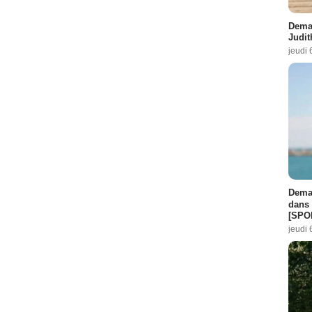
Demai
Judit
jeudi 
Demai
dans 
[SPO
jeudi 