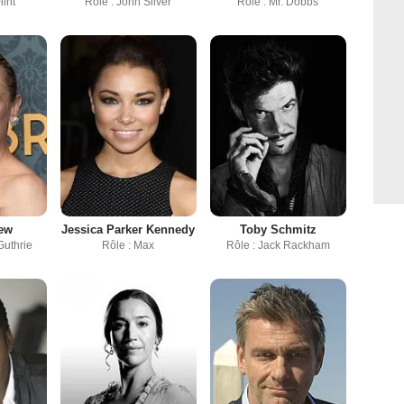
lint
Rôle : John Silver
Rôle : Mr. Dobbs
ew
Jessica Parker Kennedy
Toby Schmitz
Guthrie
Rôle : Max
Rôle : Jack Rackham