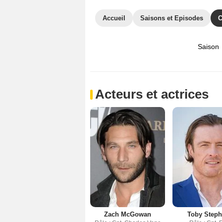
Accueil
Saisons et Episodes
C
Saison
Acteurs et actrices
Zach McGowan
Toby Step