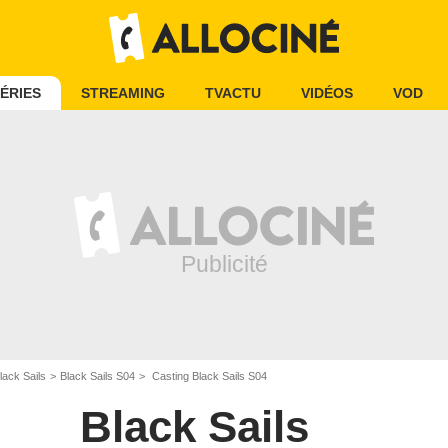
ÉRIES
STREAMING
TVACTU
VIDÉOS
VOD
lack Sails
Black Sails S04
Casting Black Sails S04
Black Sails