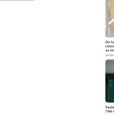
3
-
5
-
7
-
8
1
-
4
-
5
-
6
odes :
2
-
3
-
4
-
5
pisodes :
1
-
2
-
3
:
5
-
8
-
9
On lu
-
7
-
8
comiq
sa no
-
10
vendr
n
- 2 Episodes :
6
-
7
9
 :
2
-
3
 Episodes :
3
-
4
des :
8
-
10
isode :
1
Seule
l’été