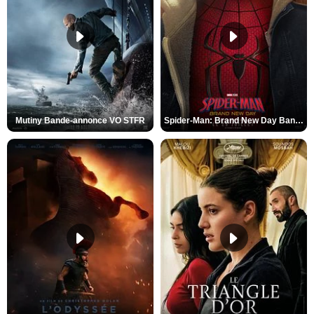
Mutiny Bande-annonce VO STFR
Spider-Man: Brand New Day Bande-annonce VO STFR