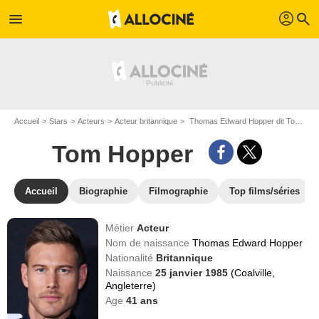
profil
menu
search
Accueil
Stars
Acteurs
Acteur britannique
Thomas Edward Hopper dit Tom Hopper
Tom Hopper
Accueil
Biographie
Filmographie
Top films/séries
Métier
Acteur
Nom de naissance
Thomas Edward Hopper
Nationalité
Britannique
Naissance
25 janvier 1985
(Coalville,
Angleterre)
Age
41
ans