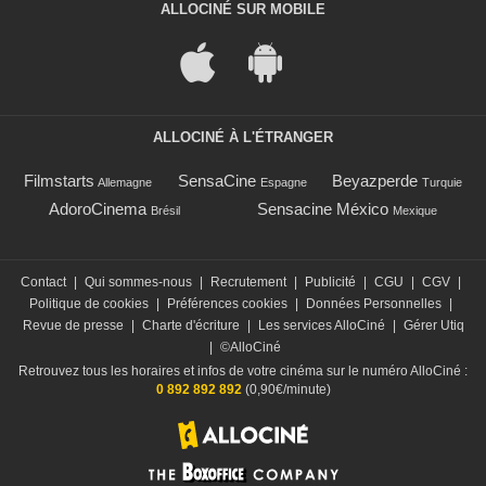
ALLOCINÉ SUR MOBILE
ALLOCINÉ À L'ÉTRANGER
Filmstarts
SensaCine
Beyazperde
Allemagne
Espagne
Turquie
AdoroCinema
Sensacine México
Brésil
Mexique
Contact
|
Qui sommes-nous
|
Recrutement
|
Publicité
|
CGU
|
CGV
|
Politique de cookies
|
Préférences cookies
|
Données Personnelles
|
Revue de presse
|
Charte d'écriture
|
Les services AlloCiné
|
Gérer Utiq
|
©AlloCiné
Retrouvez tous les horaires et infos de votre cinéma sur le numéro AlloCiné :
0 892 892 892
(0,90€/minute)