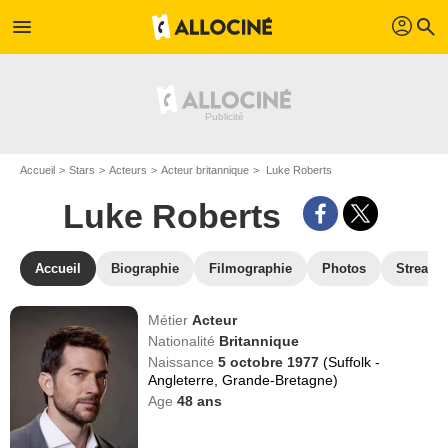
profil
menu
search
Accueil
Stars
Acteurs
Acteur britannique
Luke Roberts
Luke Roberts
Accueil
Biographie
Filmographie
Photos
Streami
Métier
Acteur
Nationalité
Britannique
Naissance
5 octobre 1977
(Suffolk -
Angleterre, Grande-Bretagne)
Age
48
ans