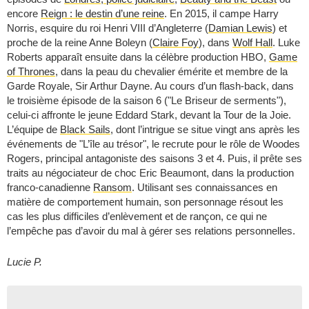
encore
Reign : le destin d’une reine
. En 2015, il campe Harry
Norris, esquire du roi Henri VIII d’Angleterre (
Damian Lewis
) et
proche de la reine Anne Boleyn (
Claire Foy
), dans
Wolf Hall
. Luke
Roberts apparaît ensuite dans la célèbre production HBO,
Game
of Thrones
, dans la peau du chevalier émérite et membre de la
Garde Royale, Sir Arthur Dayne. Au cours d’un flash-back, dans
le troisième épisode de la saison 6 ("Le Briseur de serments"),
celui-ci affronte le jeune Eddard Stark, devant la Tour de la Joie.
L’équipe de
Black Sails
, dont l’intrigue se situe vingt ans après les
événements de "L’île au trésor", le recrute pour le rôle de Woodes
Rogers, principal antagoniste des saisons 3 et 4. Puis, il prête ses
traits au négociateur de choc Eric Beaumont, dans la production
franco-canadienne
Ransom
. Utilisant ses connaissances en
matière de comportement humain, son personnage résout les
cas les plus difficiles d’enlèvement et de rançon, ce qui ne
l’empêche pas d’avoir du mal à gérer ses relations personnelles.
Lucie P.