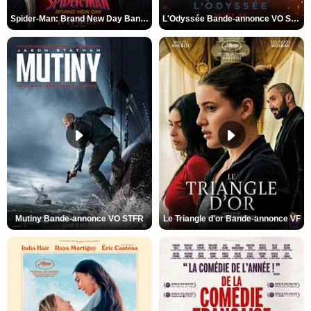
Spider-Man: Brand New Day Bande-annonce VO STFR
L'Odyssée Bande-annonce VO STFR
Mutiny Bande-annonce VO STFR
Le Triangle d'or Bande-annonce VF