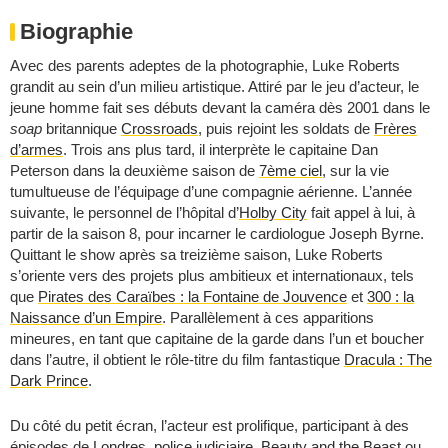
Biographie
Avec des parents adeptes de la photographie, Luke Roberts
grandit au sein d’un milieu artistique. Attiré par le jeu d’acteur, le
jeune homme fait ses débuts devant la caméra dès 2001 dans le
soap
britannique
Crossroads
, puis rejoint les soldats de
Frères
d’armes
. Trois ans plus tard, il interprète le capitaine Dan
Peterson dans la deuxième saison de
7ème ciel
, sur la vie
tumultueuse de l’équipage d’une compagnie aérienne. L’année
suivante, le personnel de l’hôpital d’
Holby City
fait appel à lui, à
partir de la saison 8, pour incarner le cardiologue Joseph Byrne.
Quittant le show après sa treizième saison, Luke Roberts
s’oriente vers des projets plus ambitieux et internationaux, tels
que
Pirates des Caraïbes : la Fontaine de Jouvence
et
300 : la
Naissance d’un Empire
. Parallèlement à ces apparitions
mineures, en tant que capitaine de la garde dans l’un et boucher
dans l’autre, il obtient le rôle-titre du film fantastique
Dracula : The
Dark Prince
.
Du côté du petit écran, l’acteur est prolifique, participant à des
épisodes de
Londres, police judiciaire
,
Beauty and the Beast
ou