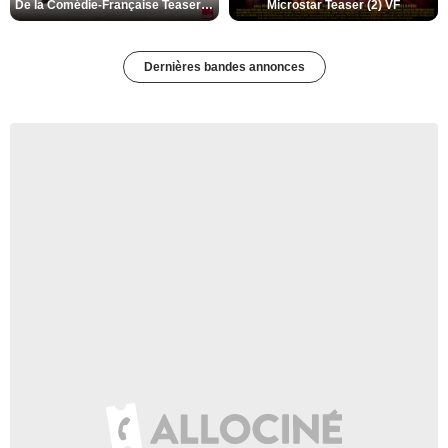
De la Comédie-Française Teaser (3) VF
Microstar Teaser (2) VF
Dernières bandes annonces