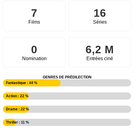
7
16
Films
Séries
0
6,2 M
Nomination
Entrées ciné
GENRES DE PRÉDILECTION
Fantastique : 44 %
Action : 22 %
Drame : 22 %
Thriller : 11 %