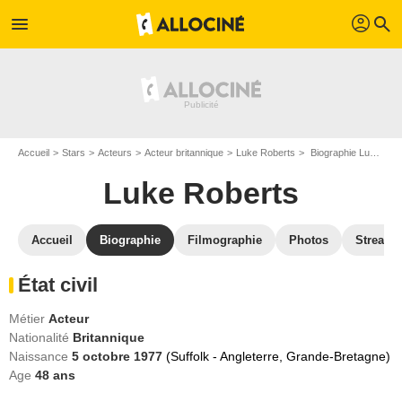
profil
menu
search
Accueil
Stars
Acteurs
Acteur britannique
Luke Roberts
Biographie Luke Roberts
Luke Roberts
Accueil
Biographie
Filmographie
Photos
Streami
État civil
Métier
Acteur
Nationalité
Britannique
Naissance
5 octobre 1977
(Suffolk - Angleterre, Grande-Bretagne)
Age
48
ans