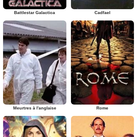
Battlestar Galactica
Cadfael
Meurtres à l'anglaise
Rome