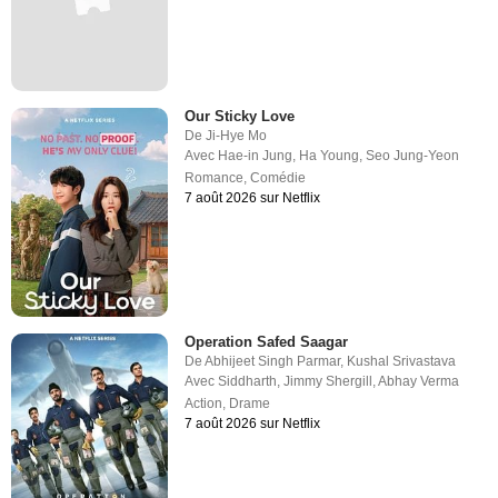
Our Sticky Love
De
Ji-Hye Mo
Avec
Hae-in Jung
,
Ha Young
,
Seo Jung-Yeon
Romance
,
Comédie
7 août 2026 sur Netflix
Operation Safed Saagar
De
Abhijeet Singh Parmar
,
Kushal Srivastava
Avec
Siddharth
,
Jimmy Shergill
,
Abhay Verma
Action
,
Drame
7 août 2026 sur Netflix