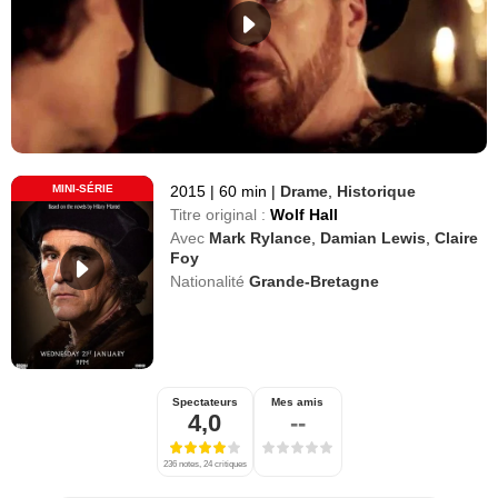
MINI-SÉRIE
2015
|
60 min
|
Drame
,
Historique
Titre original :
Wolf Hall
Avec
Mark Rylance
,
Damian Lewis
,
Claire
Foy
Nationalité
Grande-Bretagne
Spectateurs
Mes amis
4,0
--
236 notes, 24 critiques