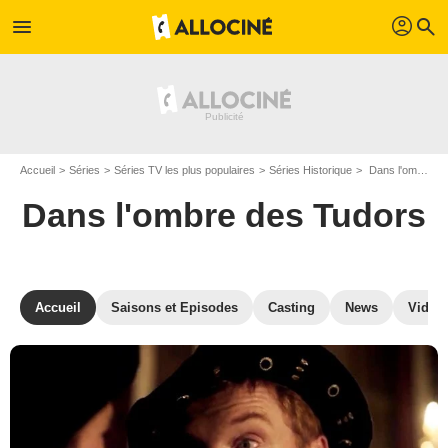
profil
menu
search
Accueil
Séries
Séries TV les plus populaires
Séries Historique
Dans l'ombre des Tudors
Dans l'ombre des Tudors
Accueil
Saisons et Episodes
Casting
News
Vidéo