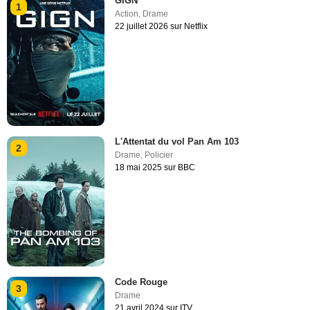
GIGN
1
Action
,
Drame
22 juillet 2026 sur Netflix
L'Attentat du vol Pan Am 103
2
Drame
,
Policier
18 mai 2025 sur BBC
Code Rouge
3
Drame
21 avril 2024 sur ITV