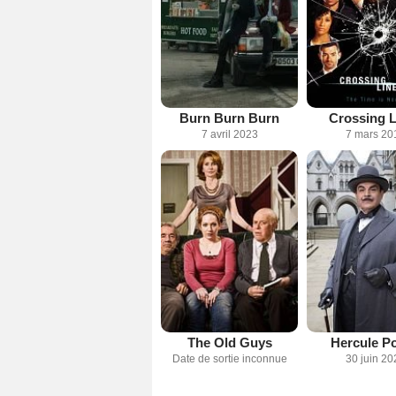
Burn Burn Burn
Crossing L
7 avril 2023
7 mars 20
The Old Guys
Hercule Po
Date de sortie inconnue
30 juin 20