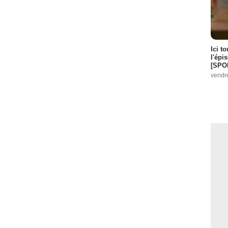
Ici t
l'épi
[SPO
vendr