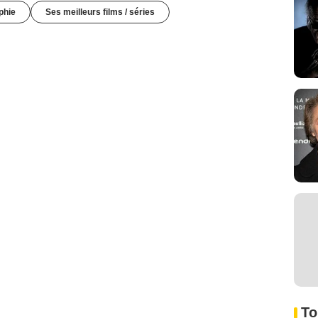
phie
Ses meilleurs films / séries
To