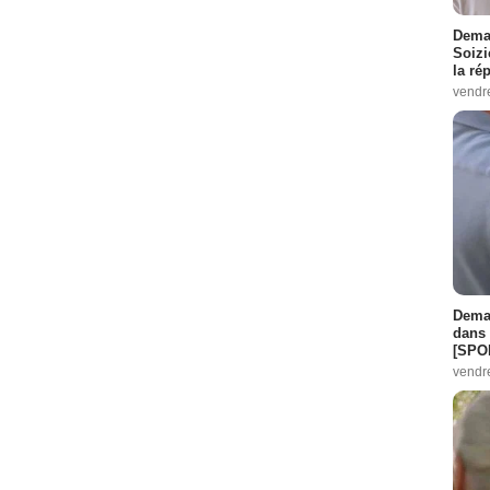
Demai
Soizi
la ré
vendr
Demai
dans 
[SPO
vendr