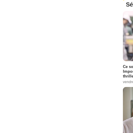
Sé
Ce so
Impos
thrill
vendr