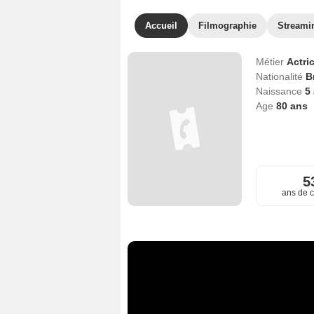
Accueil
Filmographie
Streami
Métier
Actri
Nationalité
B
Naissance
5 
Age
80
ans
5
ans de c