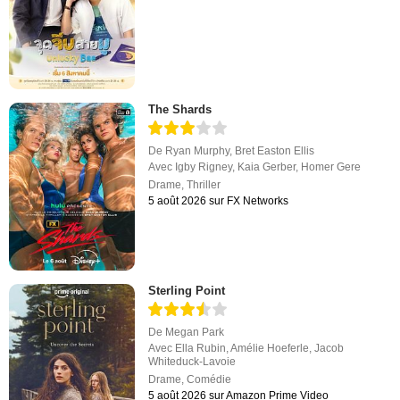
The Shards
De
Ryan Murphy
,
Bret Easton Ellis
Avec
Igby Rigney
,
Kaia Gerber
,
Homer Gere
Drame
,
Thriller
5 août 2026 sur FX Networks
Sterling Point
De
Megan Park
Avec
Ella Rubin
,
Amélie Hoeferle
,
Jacob
Whiteduck-Lavoie
Drame
,
Comédie
5 août 2026 sur Amazon Prime Video