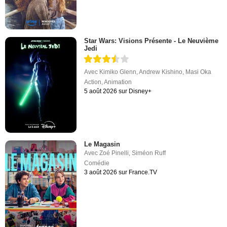
Star Wars: Visions Présente - Le Neuvième
Jedi
Avec
Kimiko Glenn
,
Andrew Kishino
,
Masi Oka
Action
,
Animation
5 août 2026 sur Disney+
Le Magasin
Avec
Zoé Pinelli
,
Siméon Ruff
Comédie
3 août 2026 sur France.TV