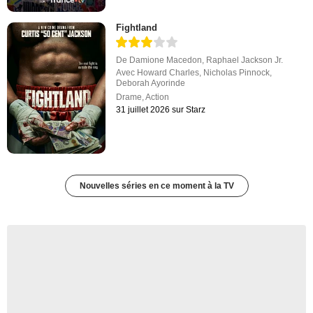
Fightland
De
Damione Macedon
,
Raphael Jackson Jr.
Avec
Howard Charles
,
Nicholas Pinnock
,
Deborah Ayorinde
Drame
,
Action
31 juillet 2026 sur Starz
Nouvelles séries en ce moment à la TV