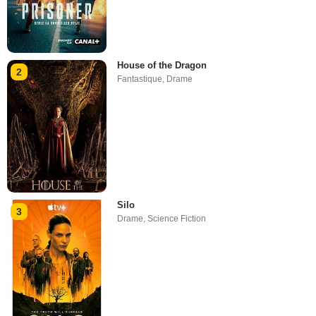
House of the Dragon
2
Fantastique
,
Drame
Silo
3
Drame
,
Science Fiction