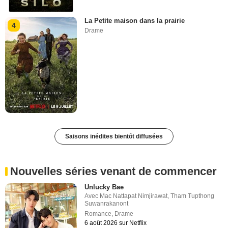
La Petite maison dans la prairie
4
Drame
Saisons inédites bientôt diffusées
Nouvelles séries venant de commencer
Unlucky Bae
Avec
Mac Nattapat Nimjirawat
,
Tham Tupthong
Suwanrakanont
Romance
,
Drame
6 août 2026 sur Netflix