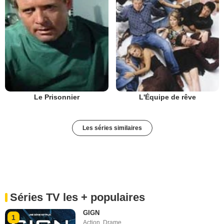
Le Prisonnier
L'Équipe de rêve
Les séries similaires
Séries TV les + populaires
GIGN
1
Action
,
Drame