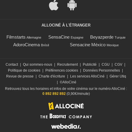
ALLOCINÉ À L'ÉTRANGER
Filmstarts
SensaCine
Beyazperde
Allemagne
Espagne
Turquie
AdoroCinema
Sensacine México
Brésil
Mexique
Contact
|
Qui sommes-nous
|
Recrutement
|
Publicité
|
CGU
|
CGV
|
Politique de cookies
|
Préférences cookies
|
Données Personnelles
|
Revue de presse
|
Charte d'écriture
|
Les services AlloCiné
|
Gérer Utiq
|
©AlloCiné
Retrouvez tous les horaires et infos de votre cinéma sur le numéro AlloCiné :
0 892 892 892
(0,90€/minute)