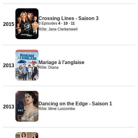
Crossing Lines - Saison 3
3 Episodes
4
-
10
-
11
2015
Rôle: Jane Clerkenwell
Mariage à l'anglaise
2013
Rôle: Diana
Dancing on the Edge - Saison 1
2013
Rôle: Mme Luscombe