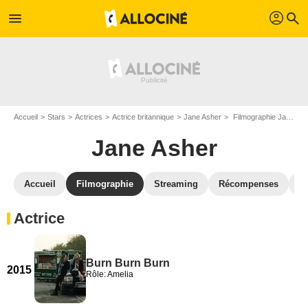
profil
menu
search
Accueil
Stars
Actrices
Actrice britannique
Jane Asher
Filmographie Jane Asher
Jane Asher
Accueil
Filmographie
Streaming
Récompenses
V
Actrice
Burn Burn Burn
2015
Rôle: Amelia