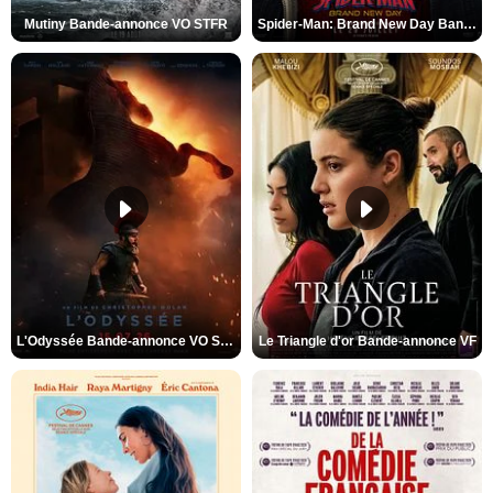
Mutiny Bande-annonce VO STFR
Spider-Man: Brand New Day Bande-annonce VO STFR
L'Odyssée Bande-annonce VO STFR
Le Triangle d'or Bande-annonce VF