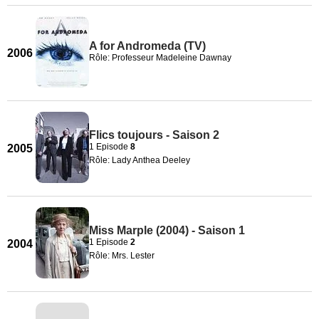
A for Andromeda (TV)
2006
Rôle: Professeur Madeleine Dawnay
Flics toujours - Saison 2
1 Episode
8
2005
Rôle: Lady Anthea Deeley
Miss Marple (2004) - Saison 1
1 Episode
2
2004
Rôle: Mrs. Lester