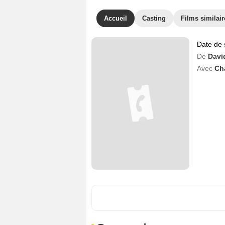
Accueil
Casting
Films similair
Date de 
De
Davi
Avec
Ch