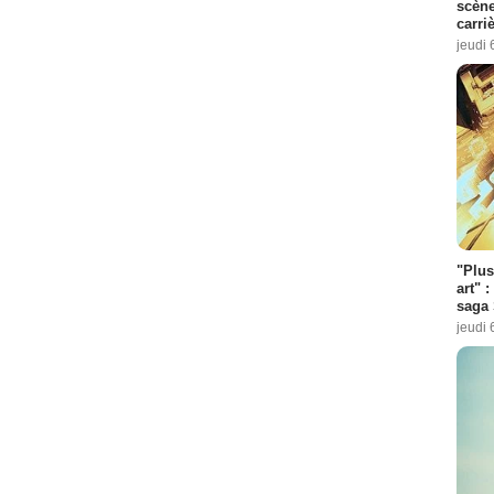
scène
carri
jeudi 
"Plus
art" :
saga 
jeudi 