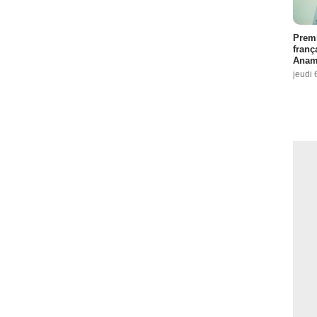
Premi
franç
Anama
jeudi 