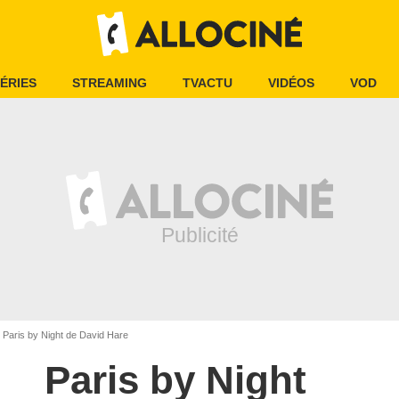
ÉRIES
STREAMING
TVACTU
VIDÉOS
VOD
Paris by Night de David Hare
Paris by Night