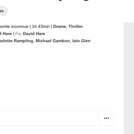
es
sortie inconnue
|
1h 43min
|
Drame
,
Thriller
d Hare
Par
David Hare
|
arlotte Rampling
,
Michael Gambon
,
Iain Glen