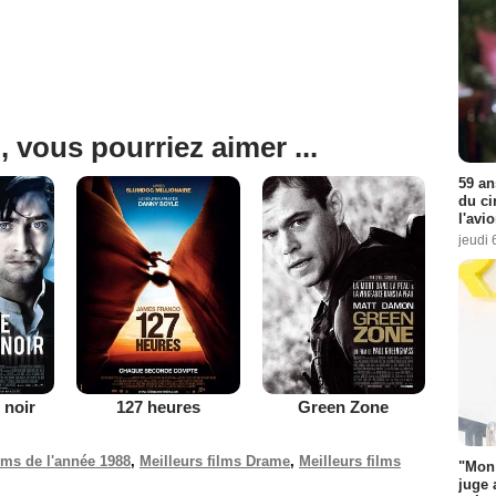
, vous pourriez aimer ...
59 an
du ci
l'avi
jeudi 
 noir
127 heures
Green Zone
ilms de l'année 1988
,
Meilleurs films Drame
,
Meilleurs films
"Mon 
juge 