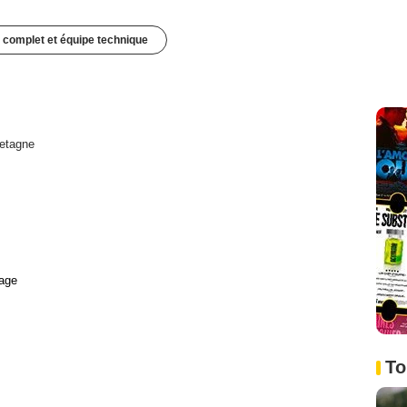
 complet et équipe technique
etagne
age
To