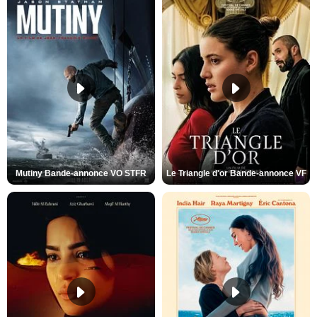
Mutiny Bande-annonce VO STFR
Le Triangle d'or Bande-annonce VF