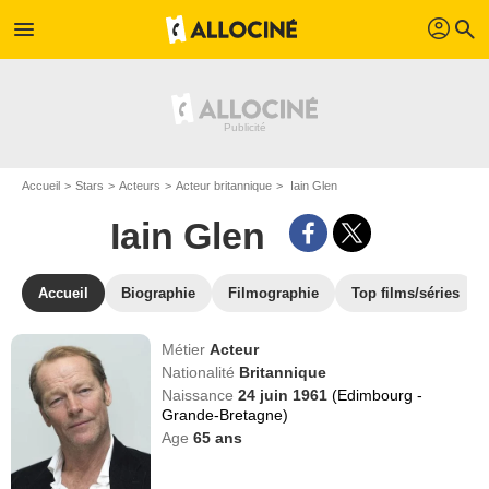
profil
menu
search
Accueil
Stars
Acteurs
Acteur britannique
Iain Glen
Iain Glen
Accueil
Biographie
Filmographie
Top films/séries
Métier
Acteur
Nationalité
Britannique
Naissance
24 juin 1961
(Edimbourg -
Grande-Bretagne)
Age
65
ans