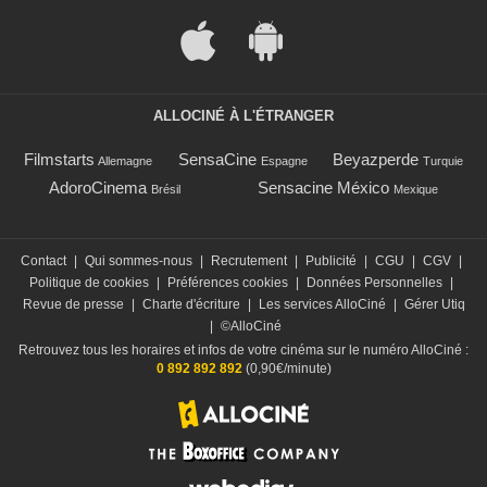
ALLOCINÉ À L'ÉTRANGER
Filmstarts
SensaCine
Beyazperde
Allemagne
Espagne
Turquie
AdoroCinema
Sensacine México
Brésil
Mexique
Contact
|
Qui sommes-nous
|
Recrutement
|
Publicité
|
CGU
|
CGV
|
Politique de cookies
|
Préférences cookies
|
Données Personnelles
|
Revue de presse
|
Charte d'écriture
|
Les services AlloCiné
|
Gérer Utiq
|
©AlloCiné
Retrouvez tous les horaires et infos de votre cinéma sur le numéro AlloCiné :
0 892 892 892
(0,90€/minute)