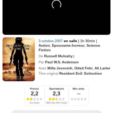
3 octobre 2007
en salle
|
1h 30min
|
Action
,
Epouvante-horreur
,
Science
Fiction
De
Russell Mulcahy
|
Par
Paul W.S. Anderson
Avec
Milla Jovovich
,
Oded Fehr
,
Ali Larter
Titre original
Resident Evil: Extinction
Presse
Spectateurs
Mes amis
2,2
2,3
--
13 critiques
8882 notes, 846 critiques