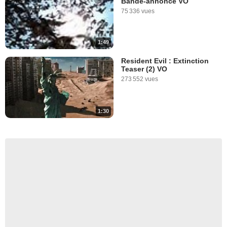
Bande-annonce VO
75 336 vues
1:49
Resident Evil : Extinction
Teaser (2) VO
273 552 vues
1:30