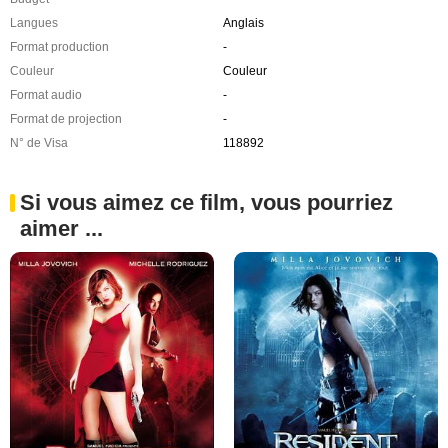
Langues
Anglais
Format production
-
Couleur
Couleur
Format audio
-
Format de projection
-
N° de Visa
118892
Si vous aimez ce film, vous pourriez
aimer ...